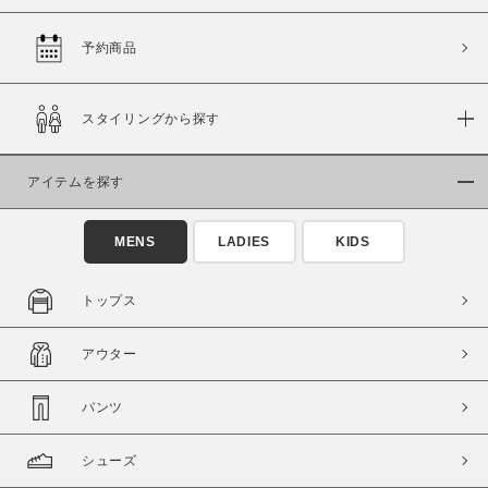
予約商品
価格
スタイリングから探す
～
アイテムを探す
商品タイプ
通常商品
予約商品
MENS
LADIES
KIDS
セール価格
WEB限定
トップス
在庫
アウター
在庫あり
在庫なし含む
パンツ
シューズ