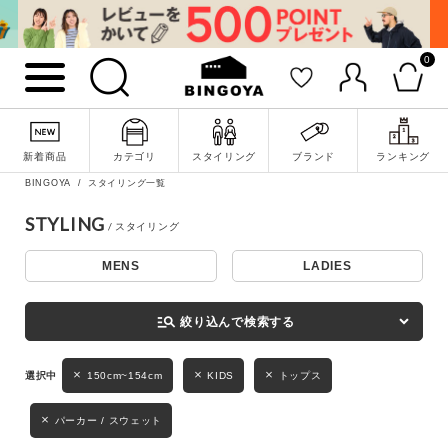
0
詳細検索
新着商品
カテゴリ
スタイリング
ブランド
ランキング
BINGOYA
スタイリング一覧
STYLING
MENS
LADIES
キーワード
manage_search
絞り込んで検索する
性別
150cm~154cm
KIDS
トップス
MENS
LADIES
KIDS
パーカー / スウェット