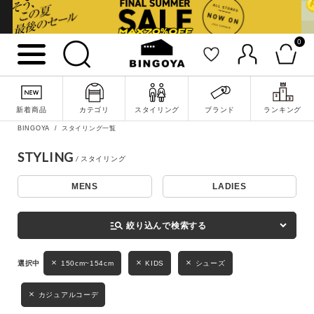
0
詳細検索
新着商品
カテゴリ
スタイリング
ブランド
ランキング
BINGOYA
スタイリング一覧
STYLING
MENS
LADIES
キーワード
manage_search
絞り込んで検索する
性別
150cm~154cm
KIDS
シューズ
MENS
LADIES
KIDS
カジュアルコーデ