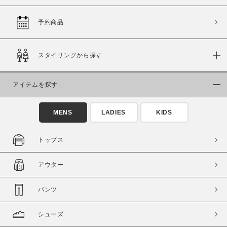
予約商品
価格
スタイリングから探す
～
アイテムを探す
商品タイプ
通常商品
予約商品
MENS
LADIES
KIDS
セール価格
WEB限定
トップス
在庫
アウター
在庫あり
在庫なし含む
パンツ
シューズ