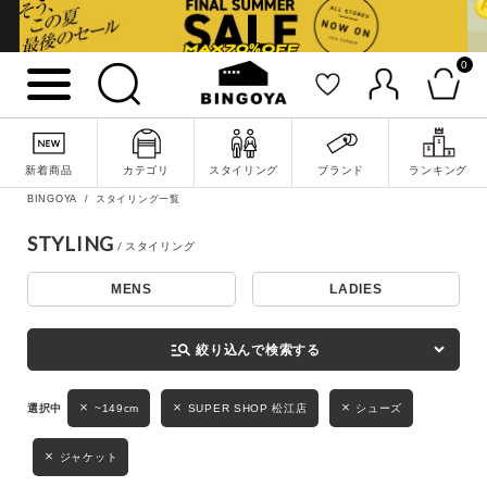
0
詳細検索
新着商品
カテゴリ
スタイリング
ブランド
ランキング
BINGOYA
スタイリング一覧
STYLING
MENS
LADIES
キーワード
manage_search
絞り込んで検索する
性別
~149cm
SUPER SHOP 松江店
シューズ
MENS
LADIES
KIDS
ジャケット