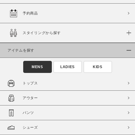
予約商品
価格
スタイリングから探す
～
アイテムを探す
商品タイプ
通常商品
予約商品
MENS
LADIES
KIDS
セール価格
WEB限定
トップス
在庫
アウター
在庫あり
在庫なし含む
パンツ
シューズ