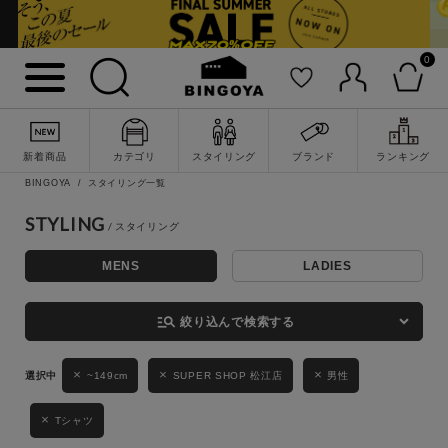
0
詳細検索
新着商品
カテゴリ
スタイリング
ブランド
ランキング
BINGOYA
スタイリング一覧
STYLING
MENS
LADIES
キーワード
manage_search
絞り込んで検索する
性別
~149cm
SUPER SHOP 松江店
男性
MENS
LADIES
KIDS
Tシャツ