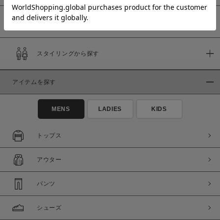
予約商品
価格
スタイリングから探す
～
アイテムを探す
商品タイプ
通常商品
予約商品
MENS
LADIES
KIDS
セール価格
WEB限定
トップス
在庫
アウター
在庫あり
在庫なし含む
パンツ
シューズ