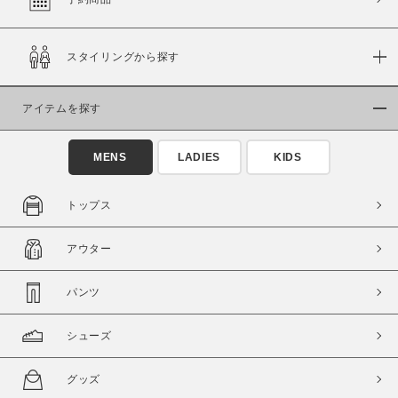
スタイリングから探す
価格
～
アイテムを探す
商品タイプ
MENS
LADIES
KIDS
通常商品
予約商品
セール価格
WEB限定
トップス
在庫
アウター
在庫あり
在庫なし含む
パンツ
シューズ
グッズ