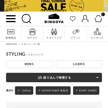
0
詳細検索
新着商品
カテゴリ
スタイリング
ブランド
ランキング
BINGOYA
スタイリング一覧
STYLING
MENS
LADIES
キーワード
manage_search
絞り込んで検索する
性別
~149cm
SUPER SHOP 鳥取店
SAINT JAMES
MENS
LADIES
KIDS
カテゴリ