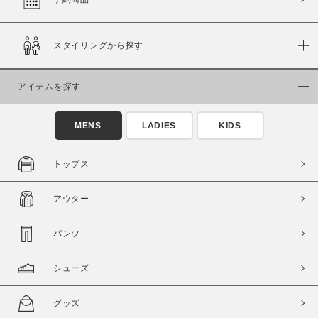
スタイリングから探す
価格
～
アイテムを探す
商品タイプ
MENS
LADIES
KIDS
通常商品
予約商品
セール価格
WEB限定
トップス
在庫
アウター
在庫あり
在庫なし含む
パンツ
シューズ
グッズ