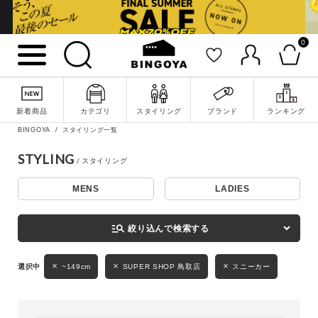
0
詳細検索
新着商品
カテゴリ
スタイリング
ブランド
ランキング
BINGOYA
スタイリング一覧
STYLING
MENS
LADIES
キーワード
manage_search
絞り込んで検索する
性別
~149cm
SUPER SHOP 鳥取店
スニーカー
MENS
LADIES
KIDS
カテゴリ