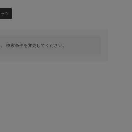
採用情報
ギフトカード
シャツ
予約商品
WEB限定
。 検索条件を変更してください。
在庫なし含む
BINGOYA
無料公式アプリダウンロード