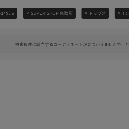
スタイリングから探す
商品タイプ
ブランドから探す
~149cm
SUPER SHOP 鳥取店
トップス
T
通常商品
WEB限定アイテムを探す
履き比べ可能商品から探す
セール価格
検索条件に該当するコーディネートが見つかりませんでした
お知らせ・ご利用ガイド
在庫
お知らせ
在庫あり
ご利用ガイド
ギフトラッピング
お問い合わせ
この条件で絞り込む