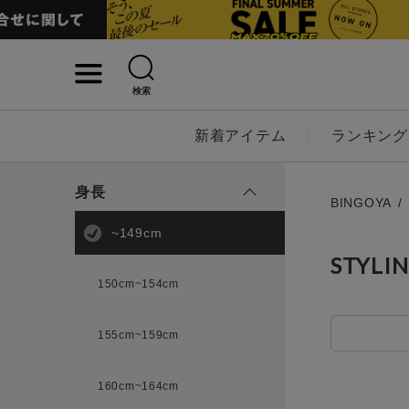
検索
詳細検索
新着アイテム
ランキング
キーワード
身長
BINGOYA
~149cm
STYLI
性別
150cm~154cm
MENS
LADI
155cm~159cm
カテゴリ
160cm~164cm