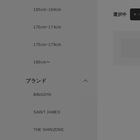
165cm~169cm
サイズ
170cm~174cm
ゲスト
様
175cm~179cm
ブランド
180cm〜
ログイン / マイページ
ブランド
お気に入りアイテム
BINGOYA
注文履歴
SAINT JAMES
新規会員登録
THE SHINZONE