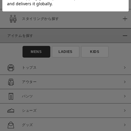
スタイリングから探す
価格
～
アイテムを探す
商品タイプ
MENS
LADIES
KIDS
通常商品
予約商品
セール価格
WEB限定
トップス
在庫
アウター
在庫あり
在庫なし含む
パンツ
シューズ
グッズ