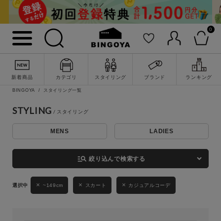
0
詳細検索
新着商品
カテゴリ
スタイリング
ブランド
ランキング
BINGOYA
スタイリング一覧
STYLING
MENS
LADIES
キーワード
manage_search
絞り込んで検索する
性別
~149cm
スカート
カジュアルコーデ
MENS
LADIES
KIDS
カテゴリ