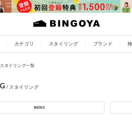
カテゴリ
スタイリング
ブランド
カラー
スタイリング一覧
NG
アイテムを探す
ES
KIDS
MENS
価格
条件絞り込み検索
カテゴリから探す
～