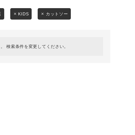
採用情報
ギフトカード
店
KIDS
カットソー
予約商品
WEB限定
。 検索条件を変更してください。
在庫なし含む
BINGOYA
無料公式アプリダウンロード