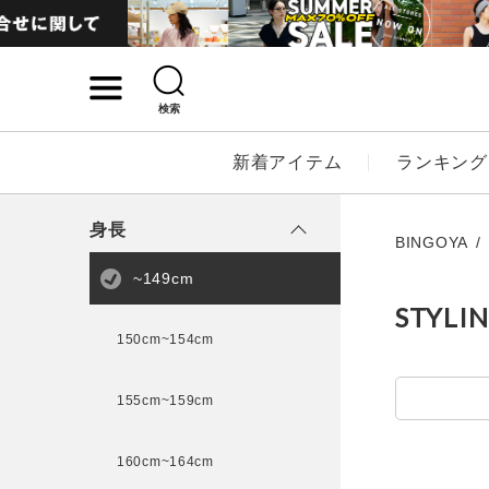
検索
詳細検索
新着アイテム
ランキング
キーワード
身長
BINGOYA
~149cm
STYLI
性別
150cm~154cm
MENS
LADI
155cm~159cm
カテゴリ
160cm~164cm