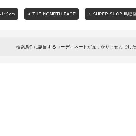
スタイリングから探す
商品タイプ
ブランドから探す
~149cm
THE NONRTH FACE
SUPER SHOP 鳥取
通常商品
WEB限定アイテムを探す
履き比べ可能商品から探す
セール価格
検索条件に該当するコーディネートが見つかりませんでした
お知らせ・ご利用ガイド
在庫
お知らせ
在庫あり
ご利用ガイド
ギフトラッピング
お問い合わせ
この条件で絞り込む