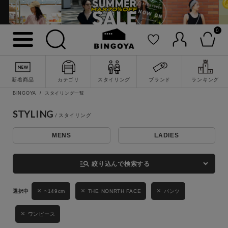
0
詳細検索
新着商品
カテゴリ
スタイリング
ブランド
ランキング
BINGOYA
スタイリング一覧
STYLING
MENS
LADIES
キーワード
manage_search
絞り込んで検索する
性別
~149cm
THE NONRTH FACE
パンツ
MENS
LADIES
KIDS
ワンピース