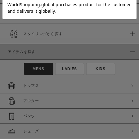
予約商品
価格
スタイリングから探す
～
アイテムを探す
商品タイプ
通常商品
予約商品
MENS
LADIES
KIDS
セール価格
WEB限定
トップス
在庫
アウター
在庫あり
在庫なし含む
パンツ
シューズ