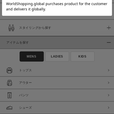
予約商品
価格
スタイリングから探す
～
アイテムを探す
商品タイプ
通常商品
予約商品
MENS
LADIES
KIDS
セール価格
WEB限定
トップス
在庫
アウター
在庫あり
在庫なし含む
パンツ
シューズ