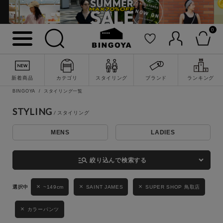
0
詳細検索
新着商品
カテゴリ
スタイリング
ブランド
ランキング
BINGOYA
スタイリング一覧
STYLING
MENS
LADIES
キーワード
manage_search
絞り込んで検索する
性別
~149cm
SAINT JAMES
SUPER SHOP 鳥取店
MENS
LADIES
KIDS
カラーパンツ