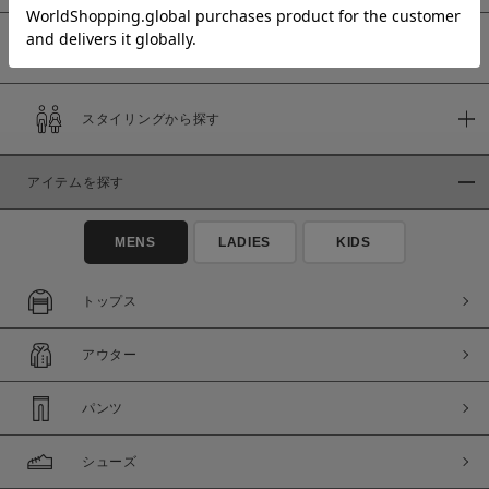
予約商品
価格
スタイリングから探す
～
アイテムを探す
商品タイプ
通常商品
予約商品
MENS
LADIES
KIDS
セール価格
WEB限定
トップス
在庫
アウター
在庫あり
在庫なし含む
パンツ
シューズ