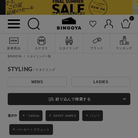
0
詳細検索
新着商品
カテゴリ
スタイリング
ブランド
ランキング
BINGOYA
スタイリング一覧
STYLING
MENS
LADIES
キーワード
manage_search
絞り込んで検索する
性別
~149cm
SAINT JAMES
パンツ
MENS
LADIES
KIDS
パーカー / スウェット