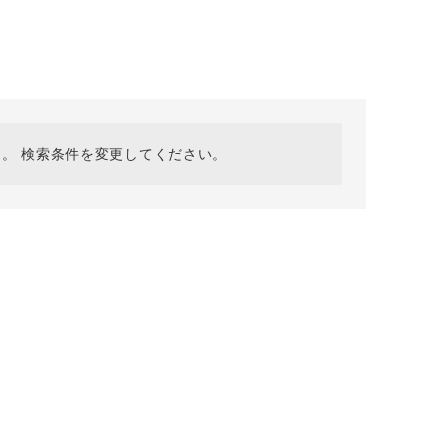
採用情報
ギフトカード
予約商品
WEB限定
。 検索条件を変更してください。
在庫なし含む
BINGOYA
無料公式アプリダウンロード