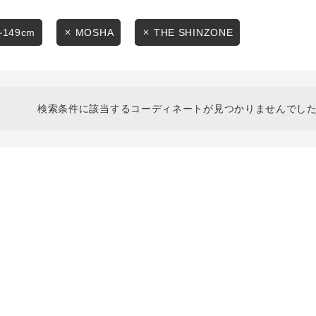
スタイリングから探す
商品タイプ
ブランドから探す
~149cm
MOSHA
THE SHINZONE
通常商品
WEB限定アイテムを探す
履き比べ可能商品から探す
セール価格
検索条件に該当するコーディネートが見つかりませんでした
お知らせ・ご利用ガイド
在庫
お知らせ
在庫あり
ご利用ガイド
ギフトラッピング
お問い合わせ
この条件で絞り込む