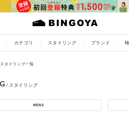
カテゴリ
スタイリング
ブランド
カラー
スタイリング一覧
NG
アイテムを探す
ES
KIDS
MENS
価格
条件絞り込み検索
カテゴリから探す
～