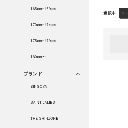
165cm~169cm
サイズ
170cm~174cm
ゲスト
様
175cm~179cm
ブランド
180cm〜
ログイン / マイページ
ブランド
お気に入りアイテム
BINGOYA
注文履歴
SAINT JAMES
新規会員登録
THE SHINZONE