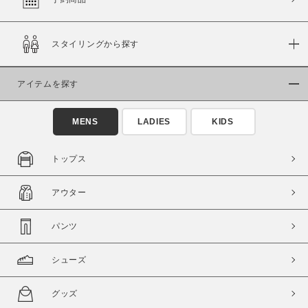
スタイリングから探す
価格
～
アイテムを探す
商品タイプ
MENS
LADIES
KIDS
通常商品
予約商品
セール価格
WEB限定
トップス
在庫
アウター
在庫あり
在庫なし含む
パンツ
シューズ
グッズ