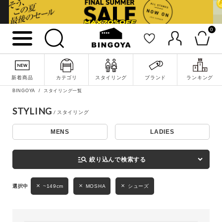
0
詳細検索
新着商品
カテゴリ
スタイリング
ブランド
ランキング
BINGOYA
スタイリング一覧
STYLING
MENS
LADIES
キーワード
manage_search
絞り込んで検索する
性別
~149cm
MOSHA
シューズ
MENS
LADIES
KIDS
カテゴリ