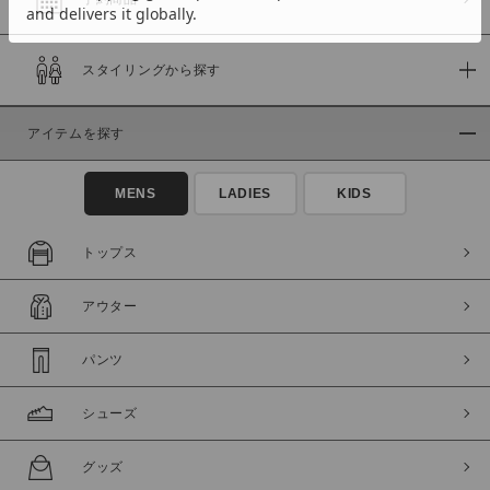
スタイリングから探す
価格
～
アイテムを探す
商品タイプ
MENS
LADIES
KIDS
通常商品
予約商品
セール価格
WEB限定
トップス
在庫
アウター
在庫あり
在庫なし含む
パンツ
シューズ
グッズ