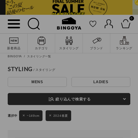
0
詳細検索
新着商品
カテゴリ
スタイリング
ブランド
ランキング
BINGOYA
スタイリング一覧
STYLING
MENS
LADIES
キーワード
manage_search
絞り込んで検索する
性別
~149cm
2024春夏
MENS
LADIES
KIDS
カテゴリ