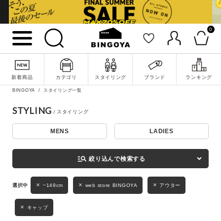
0
詳細検索
新着商品
カテゴリ
スタイリング
ブランド
ランキング
BINGOYA
スタイリング一覧
STYLING
MENS
LADIES
キーワード
manage_search
絞り込んで検索する
性別
~149cm
web store BINGOYA
アウター
MENS
LADIES
KIDS
キャップ