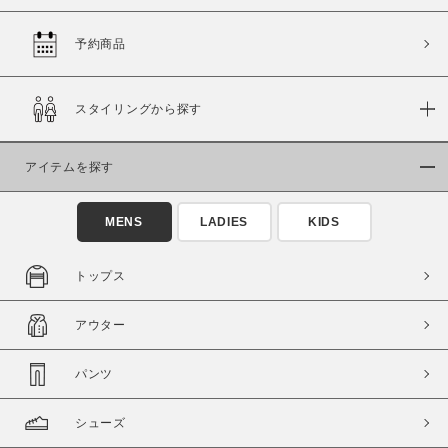
予約商品
価格
スタイリングから探す
～
アイテムを探す
商品タイプ
通常商品
予約商品
MENS
LADIES
KIDS
セール価格
WEB限定
トップス
在庫
アウター
在庫あり
在庫なし含む
パンツ
シューズ