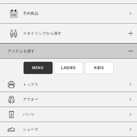
予約商品
価格
スタイリングから探す
～
アイテムを探す
商品タイプ
通常商品
予約商品
MENS
LADIES
KIDS
セール価格
WEB限定
トップス
在庫
アウター
在庫あり
在庫なし含む
パンツ
シューズ