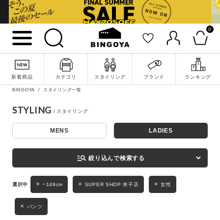
0
詳細検索
新着商品
カテゴリ
スタイリング
ブランド
ランキング
BINGOYA
スタイリング一覧
STYLING
MENS
LADIES
キーワード
manage_search
絞り込んで検索する
性別
~149cm
SUPER SHOP 米子店
女性
MENS
LADIES
KIDS
パンツ