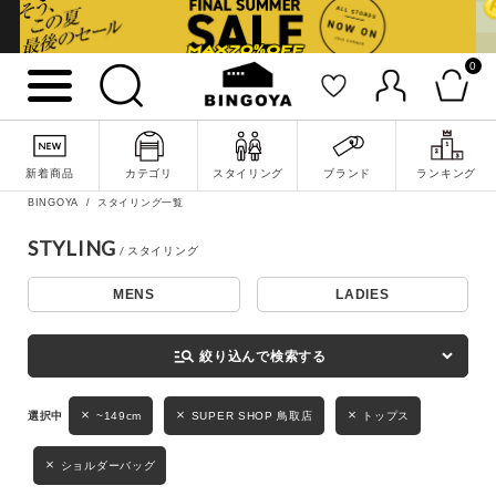
0
詳細検索
新着商品
カテゴリ
スタイリング
ブランド
ランキング
BINGOYA
スタイリング一覧
STYLING
MENS
LADIES
キーワード
manage_search
絞り込んで検索する
性別
~149cm
SUPER SHOP 鳥取店
トップス
MENS
LADIES
KIDS
ショルダーバッグ