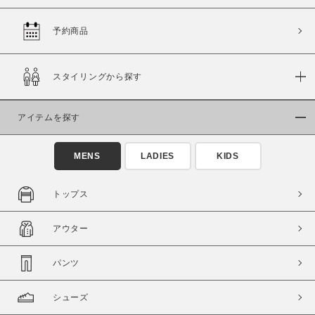
予約商品
価格
スタイリングから探す
～
アイテムを探す
商品タイプ
通常商品
予約商品
MENS
LADIES
KIDS
セール価格
WEB限定
トップス
在庫
アウター
在庫あり
在庫なし含む
パンツ
シューズ