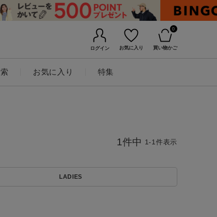
0
お気に入り
買い物かご
ログイン
検索
お気に入り
特集
1
件中
1
-
1
件表示
BINGOYAについて
LADIES
店舗一覧
会社概要