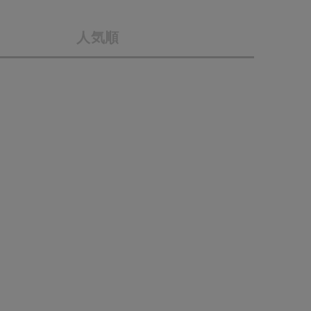
採用情報
人気順
ギフトカード
予約商品
WEB限定
在庫なし含む
BINGOYA
無料公式アプリダウンロード