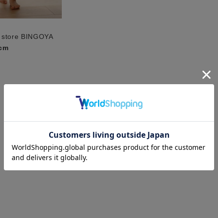
 store BINGOYA
cm