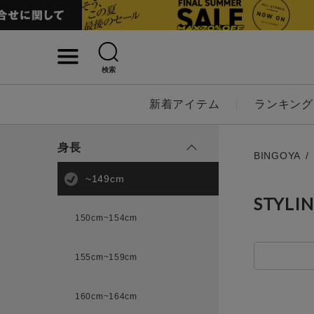
検索
詳細検索
新着アイテム
ランキング
キーワード
身長
BINGOYA
~149cm
STYLI
性別
150cm~154cm
MENS
LADI
155cm~159cm
カテゴリ
160cm~164cm