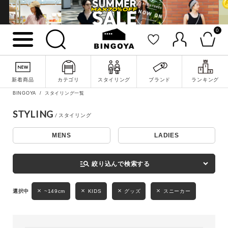
0
詳細検索
新着商品
カテゴリ
スタイリング
ブランド
ランキング
BINGOYA
スタイリング一覧
STYLING
MENS
LADIES
キーワード
manage_search
絞り込んで検索する
性別
~149cm
KIDS
グッズ
スニーカー
MENS
LADIES
KIDS
カテゴリ