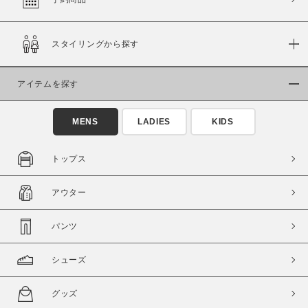
スタイリングから探す
価格
～
アイテムを探す
商品タイプ
MENS
LADIES
KIDS
通常商品
予約商品
セール価格
WEB限定
トップス
在庫
アウター
在庫あり
在庫なし含む
パンツ
シューズ
グッズ