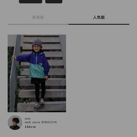
MENS
LADIES
KIDS
新着順
人気順
カテゴリ
サイズ
ブランド
wsn
web store BINGOYA
164cm