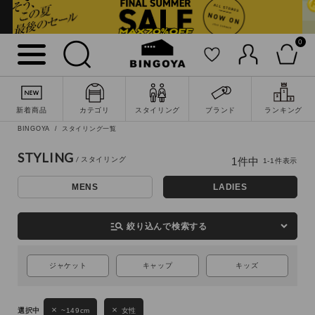
0
詳細検索
新着商品
カテゴリ
スタイリング
ブランド
ランキング
BINGOYA
スタイリング一覧
STYLING
1
件中
1
-
1
件表示
MENS
LADIES
manage_search
絞り込んで検索する
キーワード
ジャケット
キャップ
キッズ
~149cm
女性
性別