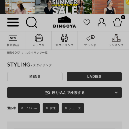
0
詳細検索
新着商品
カテゴリ
スタイリング
ブランド
ランキング
BINGOYA
スタイリング一覧
STYLING
MENS
LADIES
キーワード
manage_search
絞り込んで検索する
性別
~149cm
女性
シューズ
MENS
LADIES
KIDS
カテゴリ