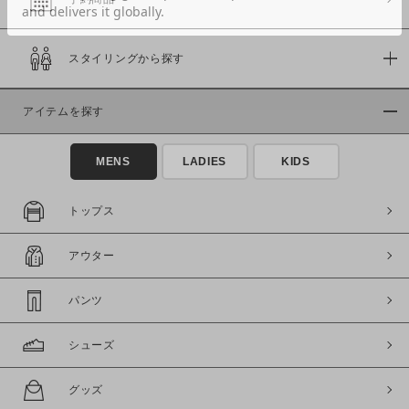
スタイリングから探す
価格
～
アイテムを探す
商品タイプ
MENS
LADIES
KIDS
通常商品
予約商品
セール価格
WEB限定
トップス
在庫
アウター
在庫あり
在庫なし含む
パンツ
シューズ
グッズ