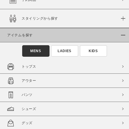
スタイリングから探す
価格
～
アイテムを探す
商品タイプ
MENS
LADIES
KIDS
通常商品
予約商品
セール価格
WEB限定
トップス
在庫
アウター
在庫あり
在庫なし含む
パンツ
シューズ
グッズ