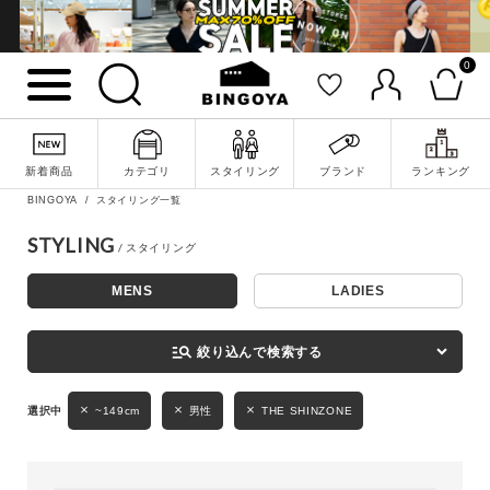
0
詳細検索
新着商品
カテゴリ
スタイリング
ブランド
ランキング
BINGOYA
スタイリング一覧
STYLING
MENS
LADIES
キーワード
manage_search
絞り込んで検索する
性別
~149cm
男性
THE SHINZONE
MENS
LADIES
KIDS
カテゴリ