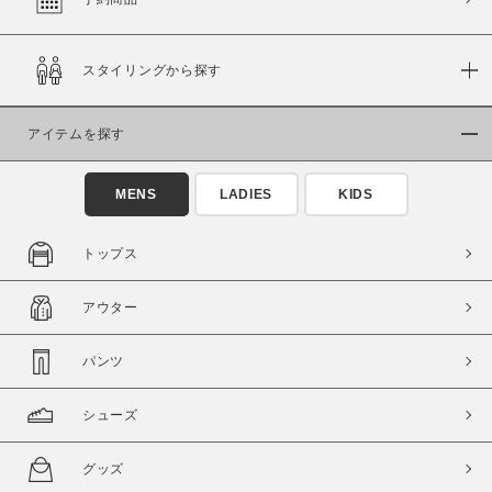
スタイリングから探す
価格
～
アイテムを探す
商品タイプ
MENS
LADIES
KIDS
通常商品
予約商品
セール価格
WEB限定
トップス
在庫
アウター
在庫あり
在庫なし含む
パンツ
シューズ
グッズ