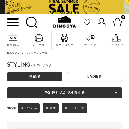
0
詳細検索
新着商品
カテゴリ
スタイリング
ブランド
ランキング
BINGOYA
スタイリング一覧
STYLING
MENS
LADIES
キーワード
manage_search
絞り込んで検索する
性別
~149cm
男性
ワンピース
MENS
LADIES
KIDS
カテゴリ