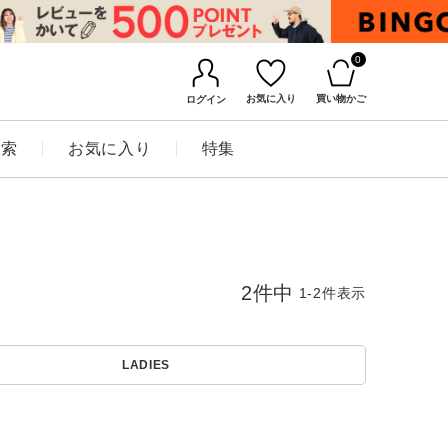
0
お気に入り
買い物かご
ログイン
検索
お気に入り
特集
2
件中
1
-
2
件表示
BINGOYAについて
LADIES
店舗一覧
会社概要