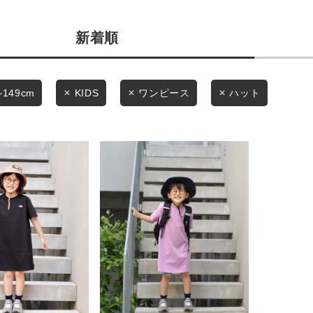
スタイリングから探す
商品タイプ
新着順
ブランドから探す
通常商品
WEB限定アイテムを探す
セール価格
~149cm
KIDS
ワンピース
ハット
履き比べ可能商品から探す
お知らせ・ご利用ガイド
在庫
在庫あり
お知らせ
ご利用ガイド
ギフトラッピング
お問い合わせ
この条件で絞り込む