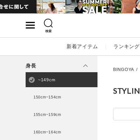
検索
詳細検索
新着アイテム
ランキング
キーワード
身長
BINGOYA
~149cm
STYLI
性別
150cm~154cm
MENS
LADI
155cm~159cm
カテゴリ
160cm~164cm