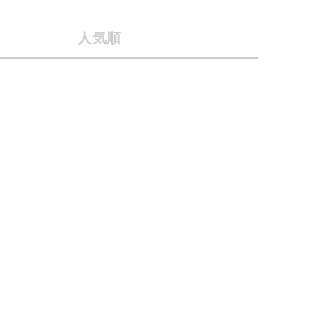
採用情報
人気順
ギフトカード
予約商品
WEB限定
在庫なし含む
BINGOYA
無料公式アプリダウンロード