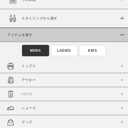
スタイリングから探す
価格
～
アイテムを探す
商品タイプ
MENS
LADIES
KIDS
通常商品
予約商品
セール価格
WEB限定
トップス
在庫
アウター
在庫あり
在庫なし含む
パンツ
シューズ
グッズ