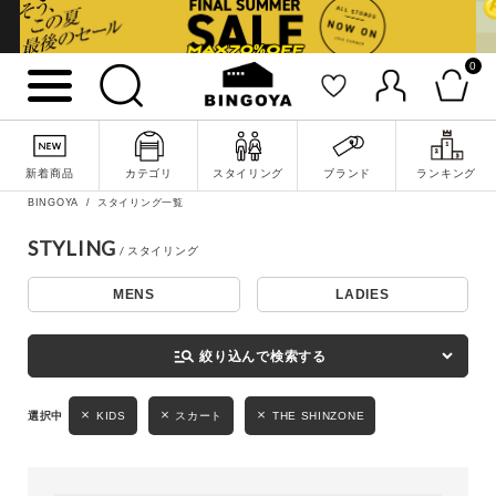
0
詳細検索
新着商品
カテゴリ
スタイリング
ブランド
ランキング
BINGOYA
スタイリング一覧
STYLING
MENS
LADIES
キーワード
manage_search
絞り込んで検索する
性別
KIDS
スカート
THE SHINZONE
MENS
LADIES
KIDS
カテゴリ