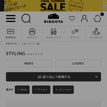
0
詳細検索
新着商品
カテゴリ
スタイリング
ブランド
ランキング
BINGOYA
スタイリング一覧
STYLING
MENS
LADIES
キーワード
manage_search
絞り込んで検索する
性別
KIDS
アウター
スニーカー
MENS
LADIES
KIDS
カテゴリ