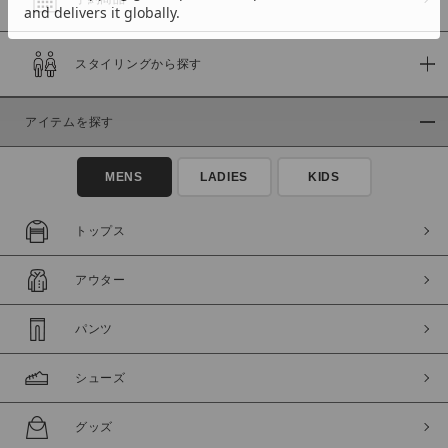
スタイリングから探す
価格
～
アイテムを探す
商品タイプ
MENS
LADIES
KIDS
通常商品
予約商品
セール価格
WEB限定
トップス
在庫
アウター
在庫あり
在庫なし含む
パンツ
シューズ
グッズ