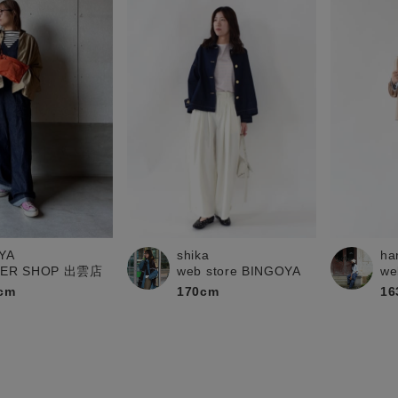
YA
shika
ha
PER SHOP 出雲店
web store BINGOYA
we
cm
170cm
16