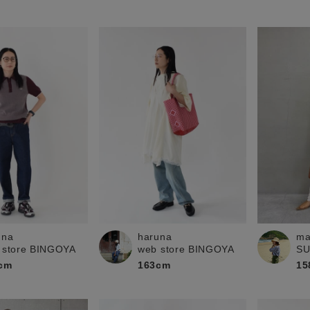
ma
una
haruna
S
 store BINGOYA
web store BINGOYA
15
cm
163cm