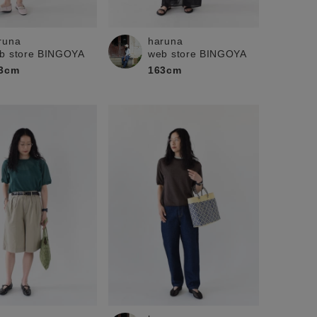
runa
haruna
b store BINGOYA
web store BINGOYA
3cm
163cm