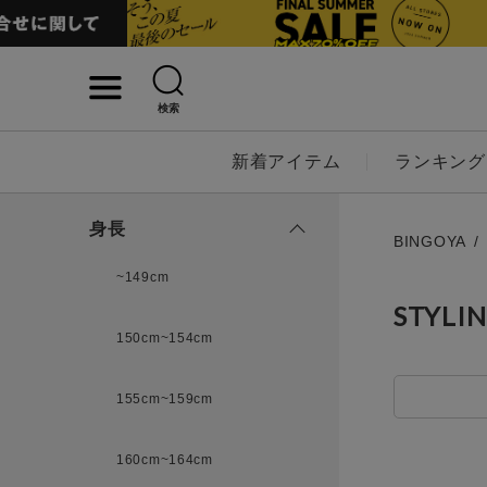
検索
詳細検索
新着アイテム
ランキング
キーワード
身長
BINGOYA
~149cm
STYLI
性別
150cm~154cm
MENS
LADI
155cm~159cm
カテゴリ
160cm~164cm