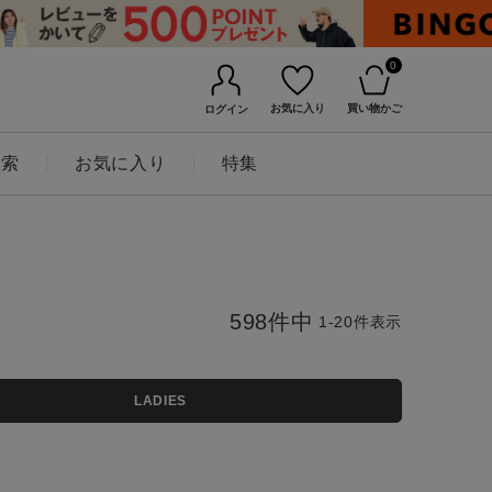
0
お気に入り
買い物かご
ログイン
検索
お気に入り
特集
598
件中
1
-
20
件表示
LADIES
BINGOYAについて