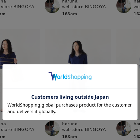
una
haruna
ha
 store BINGOYA
web store BINGOYA
we
cm
163cm
16
una
haruna
ha
 store BINGOYA
web store BINGOYA
we
cm
163cm
16