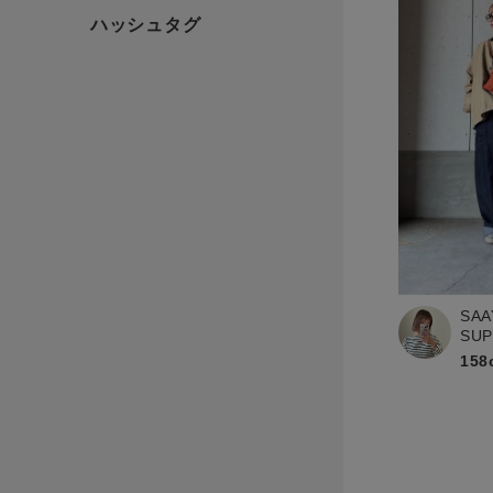
SAA
SU
158