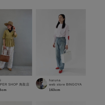
i
haruna
UPER SHOP 鳥取店
web store BINGOYA
8cm
163cm