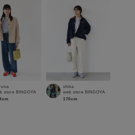
shika
runa
web store BINGOYA
b store BINGOYA
170cm
3cm