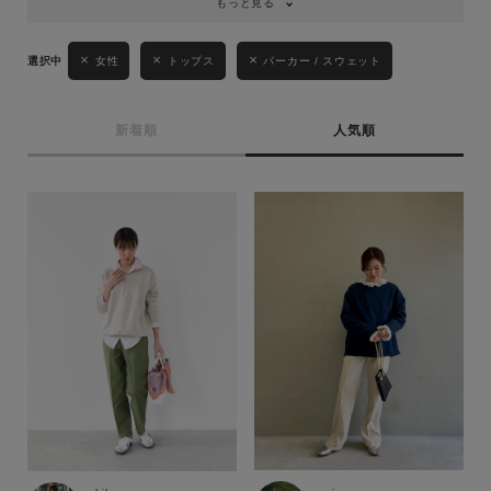
もっと見る
女性
トップス
パーカー / スウェット
新着順
人気順