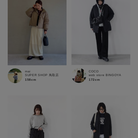
COCO
mai
web store BINGOYA
SUPER SHOP 鳥取店
172cm
158cm