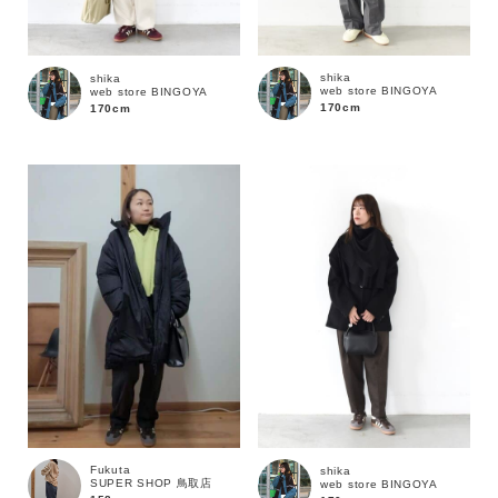
shika
shika
web store BINGOYA
web store BINGOYA
170cm
170cm
カラー
Fukuta
shika
SUPER SHOP 鳥取店
web store BINGOYA