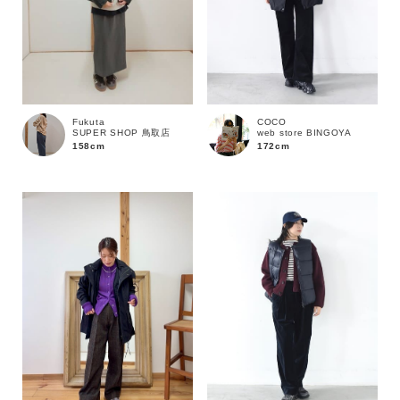
Fukuta
COCO
SUPER SHOP 鳥取店
web store BINGOYA
158cm
172cm