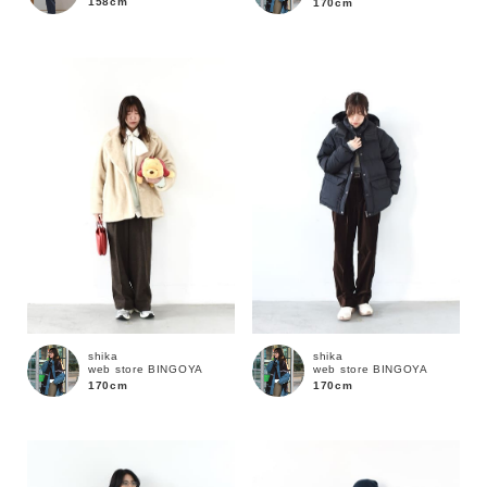
158cm
170cm
価格
～
商品タイプ
通常商品
予約商品
セール価格
WEB限定
在庫
shika
shika
web store BINGOYA
web store BINGOYA
在庫あり
在庫なし含む
170cm
170cm