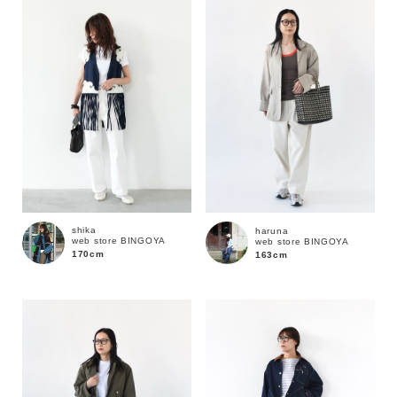
性別
MENS
LADIES
KIDS
カテゴリ
サイズ
shika
haruna
web store BINGOYA
web store BINGOYA
ブランド
170cm
163cm