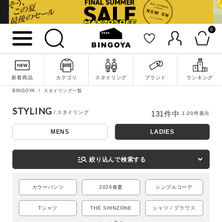
0
新着商品
カテゴリ
スタイリング
ブランド
ランキング
BINGOYA
スタイリング一覧
STYLING
131
件中
1
-
20
件表示
MENS
LADIES
詳細検索
manage_search
絞り込んで検索する
カラーパンツ
2026春夏
シンプルコーデ
Tシャツ
THE SHINZONE
シャツ / ブラウス