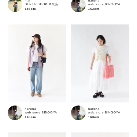
mai
haruna
SUPER SHOP 鳥取店
web store BINGOYA
158cm
163cm
haruna
haruna
web store BINGOYA
web store BINGOYA
163cm
163cm
キーワード