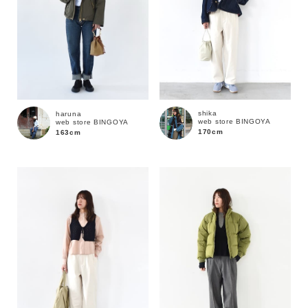
shika
haruna
web store BINGOYA
web store BINGOYA
170cm
163cm