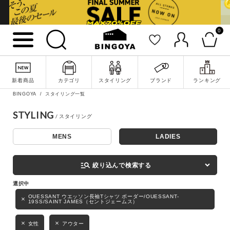
0
詳細検索
新着商品
カテゴリ
スタイリング
ブランド
ランキング
BINGOYA
スタイリング一覧
STYLING
MENS
LADIES
キーワード
manage_search
絞り込んで検索する
性別
OUESSANT ウエッソン長袖Tシャツ ボーダー/OUESSANT-
19SS/SAINT JAMES（セントジェームス）
MENS
LADIES
KIDS
女性
アウター