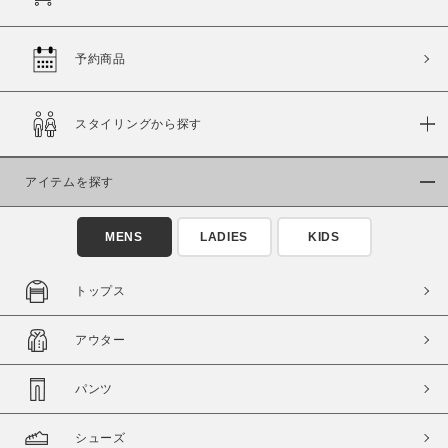
予約商品
価格
スタイリングから探す
～
商品タイプ
アイテムを探す
通常商品
予約商品
MENS
LADIES
KIDS
セール価格
WEB限定
トップス
在庫
在庫あり
在庫なし含む
アウター
パンツ
シューズ