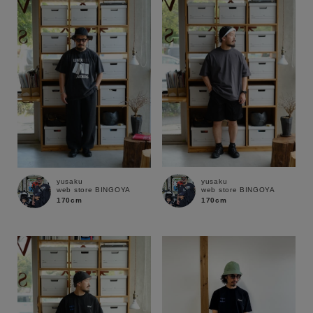
性別
MENS
LADIES
KIDS
カテゴリ
サイズ
yusaku
yusaku
web store BINGOYA
web store BINGOYA
ブランド
170cm
170cm