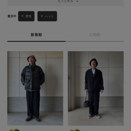
もっと見る
男性
ハット
新着順
人気順