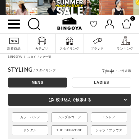
0
新着商品
カテゴリ
スタイリング
ブランド
ランキング
BINGOYA
スタイリング一覧
詳細検索
STYLING
7
件中
1
-
7
件表示
MENS
LADIES
manage_search
絞り込んで検索する
カラーパンツ
シンプルコーデ
Tシャツ
サンダル
THE SHINZONE
シャツ / ブラウス