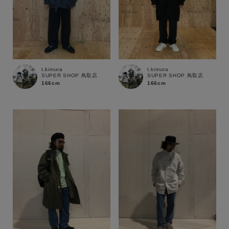
t.kimura
t.kimura
SUPER SHOP 鳥取店
SUPER SHOP 鳥取店
166cm
166cm