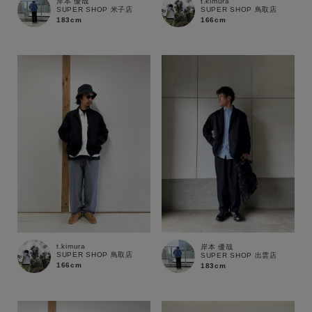
岸本 優哉
t.kimura
SUPER SHOP 米子店
SUPER SHOP 鳥取店
183cm
166cm
t.kimura
岸本 優哉
SUPER SHOP 鳥取店
SUPER SHOP 出雲店
166cm
183cm
キーワード