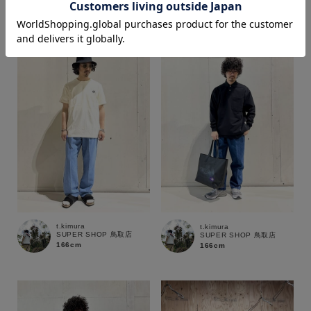
184cm
166cm
価格
～
商品タイプ
通常商品
予約商品
セール価格
WEB限定
在庫
t.kimura
t.kimura
SUPER SHOP 鳥取店
SUPER SHOP 鳥取店
在庫あり
在庫なし含む
166cm
166cm