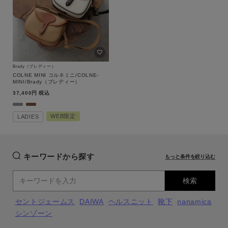
価格
～
商品タイプ
通常商品
予約商品
Brady（ブレディー）
セール
COLNE MINI コルネミニ/COLNE-
WEB限定
価格
MINI/Brady（ブレディー）
37,400
税込
在庫
WEB限定
LADIES
キーワード
在庫あり
在庫なし含む
指定した条件をクリア
キーワードから探す
もっと条件を絞り込む
性別
MENS
LADIES
KIDS
検索
この条件で絞り込む
セントジェームス
DAIWA
ヘルスニット
靴下
nanamica
カテゴリ
シンゾーン