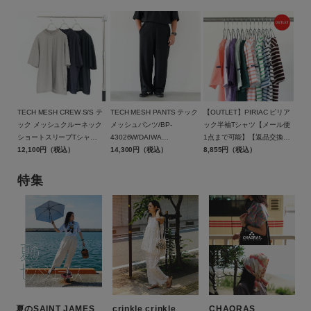
在庫
在庫あり
在庫なし含む
TECH MESH CREW S/S テ
TECH MESH PANTS テック
【OUTLET】PIRIAC ピリア
ック メッシュクルーネック
メッシュパンツ/BP-
ック半袖Tシャツ【メール便
ショートスリーブTシャ
43026W/DAIWA
1点まで可能】【返品交換不
ツ/BE-40026W/DAIWA
12,100円（税込）
PIER39（ダイワ ピア39）
14,300円（税込）
可】/SAINT JAMES（セント
8,855円（税込）
PIER39（ダイワ ピア39）
ジェームス）
特集
夏のSAINT JAMES
crinkle crinkle
CHAORAS