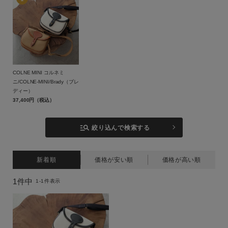
スカート
シューズ
グッズ
COLNE MINI コルネミ
サイズ
ニ/COLNE-MINI/Brady（ブレ
ディー）
37,400円（税込）
ブランド
manage_search
絞り込んで検索する
新着順
価格が安い順
価格が高い順
カラー
1
件中
1
-
1
件表示