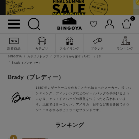
キーワード
0
性別
MENS
LADIES
KIDS
新着商品
カテゴリ
スタイリング
ブランド
ランキング
BINGOYA
カテゴリトップ
ブランド名から探す（A-Z）
[B]
Brady（ブレディー）
カテゴリ
Brady（ブレディー）
トップス
詳細検索
1887年レザーケースを作ることから始まったメーカー。後にハ
ワンピース
ンティング、フィッシングなどのゲームバッグを手掛けるよう
になり、アウトドアバッグの原型をつくったと言われていま
す。現在ではヨーロッパ、アメリカ、日本など世界各国でタウ
アウター
ンユースされるポピュラーなブランドです。
ランキング
パンツ