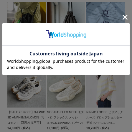
カラー
【BINGOYA別注】
【BINGOYA別注】
BINGOYAオリジナル夏袋
DRAWSTRING BAG ドロー
DRAWSTRING BAG -
2026 メンズ・レディース
ストリング 巾着バッ
BROWN- ドローストリング
30,000円（税込）
グ/BAICYCLON by
6,380円（税込）
巾着バッグ ブラウン/BCL-
6,380円（税込）
Bagjack(バイシクロン バイ
95BGY-BR/BAICYCLON by
バッグジャック)【メール便1
Bagjack(バイシクロン バイ
点可能】
バッグジャック)【メール便1
点まで可能】
価格
～
商品タイプ
【SALE 20％OFF】XA PRO
MOSTRO FLEX MESH モス
PIRIAC LOOSE ピリアック
通常商品
予約商品
3D AMPHIB/SALOMON（サ
トロ フレックス メッシ
ルーズ ドロップショルダー
ロモン）【返品交換不可】
ュ/403214/PUMA（プーマ）
半袖Tシャツ/SAINT
セール価格
WEB限定
14,960円（税込）
12,100円（税込）
JAMES(セントジェームス)
13,750円（税込）