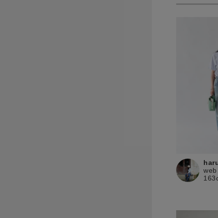
har
web
163