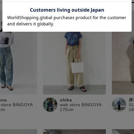
una
shika
岸
 store BINGOYA
web store BINGOYA
S
cm
170cm
1