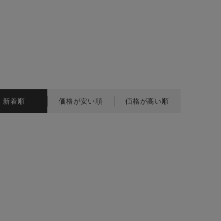
BINGOYA
無料公式アプリダウンロード
新着順
価格が安い順
価格が高い順