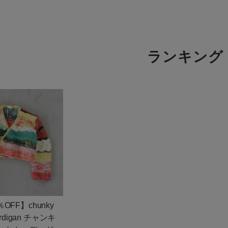
商品タイプ
通常商品
ランキング
アイテムを探す
セール価格
条件絞り込み検索
カテゴリから探す
在庫
スタイリングから探す
在庫あり
ブランドから探す
WEB限定アイテムを探す
履き比べ可能商品から探す
この条件で絞り込む
％OFF】chunky
お知らせ・ご利用ガイド
cardigan チャンキ