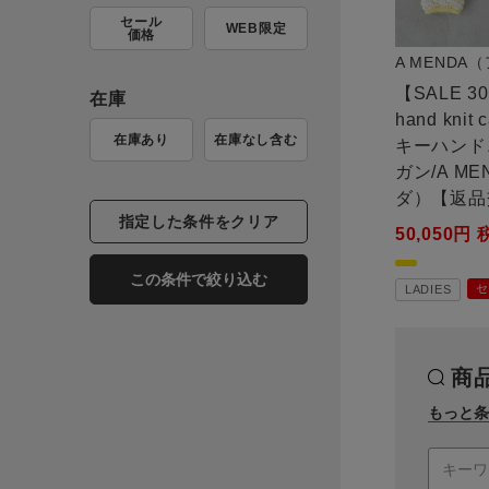
セール
WEB限定
価格
A MENDA
【SALE 3
在庫
hand knit
在庫あり
在庫なし含む
キーハンド
ガン/A M
ダ）【返品
指定した条件をクリア
50,050
この条件で絞り込む
セ
LADIES
商
もっと条