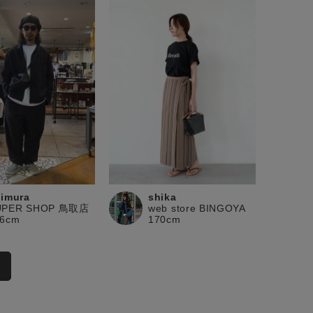
kimura
shika
UPER SHOP 鳥取店
web store BINGOYA
66cm
170cm