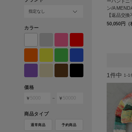
ーハンドニ
ログイン / マイページ
ン/A ME
【返品交換
お気に入りアイテム
50,050円
カラー
注文履歴
新規会員登録
1
件中
1
-
1
価格
～
商品タイプ
通常商品
予約商品