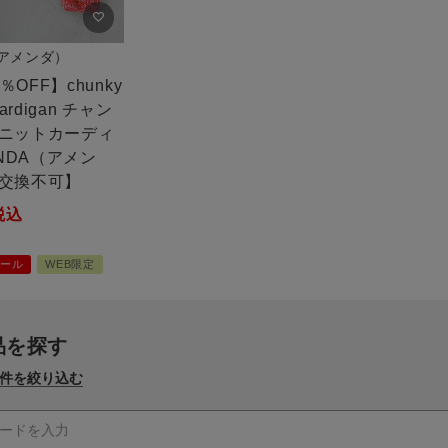
（アメンダ）
0％OFF】chunky
 cardigan チャン
ニットカーディ
ENDA（アメン
交換不可】
税込
ール
WEB限定
品を探す
件を絞り込む