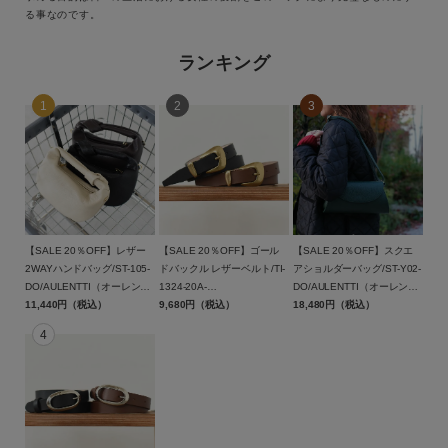
スカート
る事なのです。
シューズ
ランキング
グッズ
サイズ
ブランド
【SALE 20％OFF】レザー
【SALE 20％OFF】ゴール
【SALE 20％OFF】スクエ
2WAYハンドバッグ/ST-105-
ドバックル レザーベルト/TI-
アショルダーバッグ/ST-Y02-
DO/AULENTTI（オーレンテ
1324-20A-
DO/AULENTTI（オーレンテ
ィー）【返品交換不可】
11,440円（税込）
RU/AULENTTI（オーレンテ
9,680円（税込）
ィー）【返品交換不可】
18,480円（税込）
カラー
ィー）【返品交換不可】