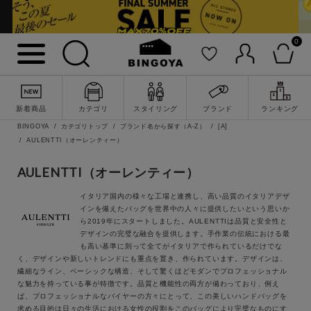
キーワード
0
性別
MENS
LADIES
KIDS
新着商品
カテゴリ
スタイリング
ブランド
ランキング
BINGOYA
カテゴリトップ
ブランド名から探す（A-Z）
[A]
AULENTTI（オーレンティー）
カテゴリ
AULENTTI（オーレンティー）
トップス
イタリア国内の様々な工場と連携し、高い品質のイタリアデザ
ワンピース
インを備えたバッグを世界中の人々に提供したいという思いか
詳細検索
ら2019年にスタートしました。AULENTTIは品質と安全性と
デザインの完璧な融合を提供します。手作業の伝統における最
アウター
も高い基準に則って全てがイタリアで作られているだけでな
く、デザインや新しいトレンドにも重点を置き、作られています。デザインは、
繊細なライン、ベーシックな構造、そして驚くほどモダンでプロフェッショナル
パンツ
な魅力を持っている事が特徴です。品質と機能性の両方が備わっており、例え
ば、プロフェッショナルなバイヤーの方々にとって、この美しいハンドバッグを
求める目的は日々の生活における女性の役割をこのバッグにより完璧なものにす