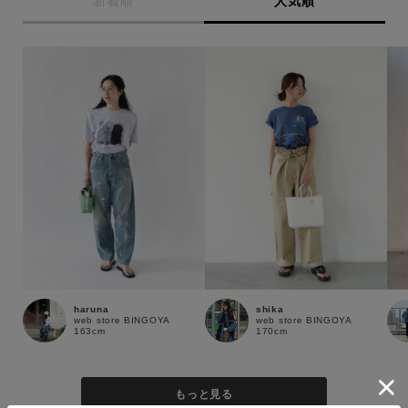
新着順
人気順
haruna
shika
web store BINGOYA
web store BINGOYA
163cm
170cm
もっと見る