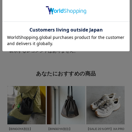
カラー
最近チェックした商品
表示するレコメンドはありません。
価格
～
あなたにおすすめの商品
商品タイプ
通常商品
予約商品
セール価格
WEB限定
在庫
【BINGOYA別注】
【BINGOYA別注】
【SALE 20％OFF】XA PRO
在庫あり
在庫なし含む