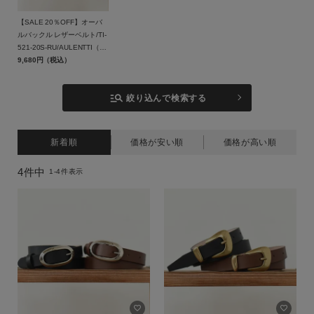
価格
【SALE 20％OFF】オーバ
～
ルバックル レザーベルト/TI-
521-20S-RU/AULENTTI（オ
商品タイプ
ーレンティー）【返品交換不
9,680円（税込）
可】
通常商品
予約商品
manage_search
絞り込んで検索する
セール
WEB限定
価格
新着順
価格が安い順
価格が高い順
在庫
在庫あり
在庫なし含む
4
件中
1
-
4
件表示
指定した条件をクリア
この条件で絞り込む
キーワード