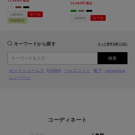
11,440
税込
18,480
税込
セール
LADIES
セール
LADIES
WEB限定
キーワードから探す
もっと条件を絞り込む
検索
セントジェームス
DAIWA
ヘルスニット
靴下
nanamica
シンゾーン
コーディネート