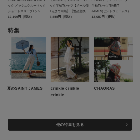
ック メッシュクルーネック
ック半袖Tシャツ【メール便
半袖Tシャツ/SAINT
ショートスリーブTシャ
1点まで可能】【返品交換不
JAMES(セントジェームス)
ツ/BE-40026W/DAIWA
12,100円（税込）
可】/SAINT JAMES（セント
8,855円（税込）
12,650円（税込）
PIER39（ダイワ ピア39）
ジェームス）
特集
夏のSAINT JAMES
crinkle crinkle
CHAORAS
crinkle
他の特集を見る