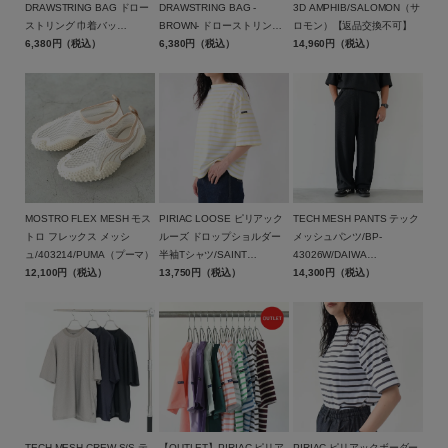
DRAWSTRING BAG ドロー
DRAWSTRING BAG -
3D AMPHIB/SALOMON（サ
ストリング 巾着バッ
BROWN- ドローストリング
ロモン）【返品交換不可】
グ/BAICYCLON by
6,380円（税込）
巾着バッグ ブラウン/BCL-
6,380円（税込）
14,960円（税込）
Bagjack(バイシクロン バイ
95BGY-BR/BAICYCLON by
バッグジャック)【メール便1
Bagjack(バイシクロン バイ
点可能】
バッグジャック)【メール便1
点まで可能】
MOSTRO FLEX MESH モス
PIRIAC LOOSE ピリアック
TECH MESH PANTS テック
トロ フレックス メッシ
ルーズ ドロップショルダー
メッシュパンツ/BP-
ュ/403214/PUMA（プーマ）
半袖Tシャツ/SAINT
43026W/DAIWA
12,100円（税込）
JAMES(セントジェームス)
13,750円（税込）
PIER39（ダイワ ピア39）
14,300円（税込）
TECH MESH CREW S/S テ
【OUTLET】PIRIAC ピリア
PIRIAC ピリアックボーダー