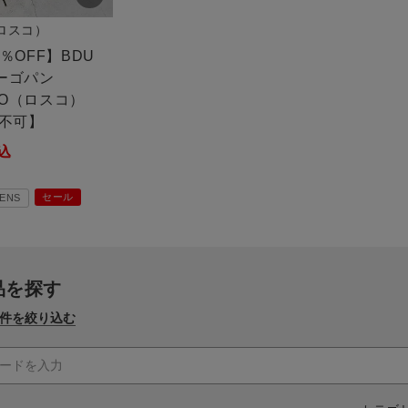
（ロスコ）
0％OFF】BDU
カーゴパン
CO（ロスコ）
不可】
込
セール
ENS
品を探す
件を絞り込む