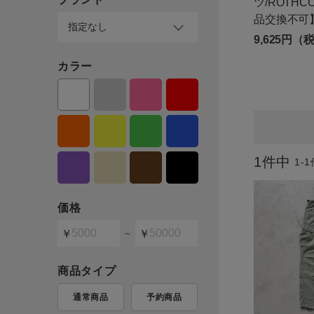
ツ/ROTH
ログイン / マイページ
品交換不可
9,625円（
お気に入りアイテム
カラー
注文履歴
新規会員登録
1
件中
1
-
1
価格
～
商品タイプ
通常商品
予約商品