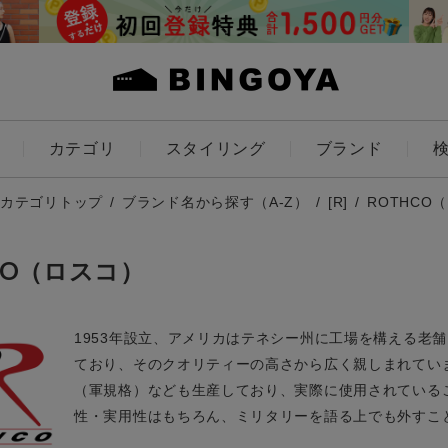
カテゴリ
スタイリング
ブランド
カラー
カテゴリトップ
ブランド名から探す（A-Z）
[R]
ROTHCO
CO（ロスコ）
1953年設立、アメリカはテネシー州に工場を構える老
ES
KIDS
ており、そのクオリティーの高さから広く親しまれてい
価格
（軍規格）なども生産しており、実際に使用されている
性・実用性はもちろん、ミリタリーを語る上でも外すこ
～