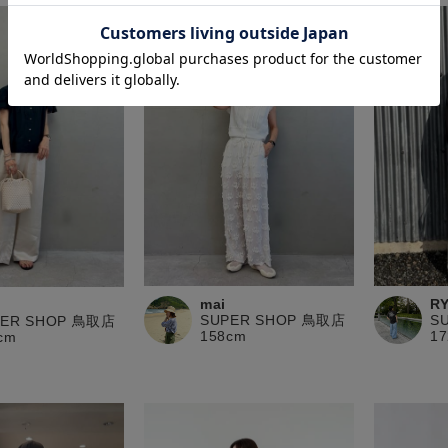
mai
R
SUPER SHOP 鳥取店
S
PER SHOP 鳥取店
158cm
1
cm