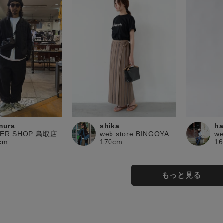
imura
shika
ha
PER SHOP 鳥取店
web store BINGOYA
we
cm
170cm
1
もっと見る