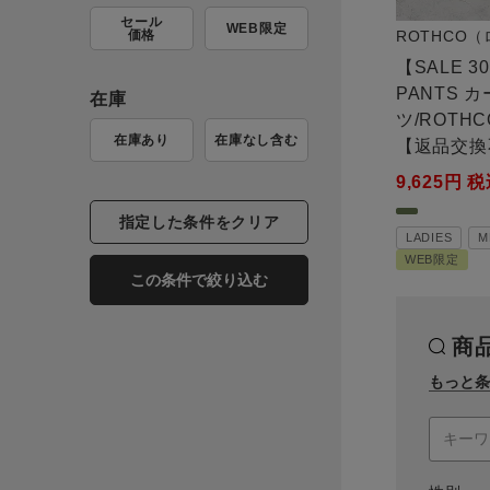
セール
WEB限定
価格
ROTHCO
【SALE 3
PANTS 
在庫
ツ/ROTH
在庫あり
在庫なし含む
【返品交換
9,625
税
指定した条件をクリア
LADIES
M
WEB限定
この条件で絞り込む
商
もっと条