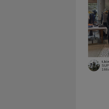
t.k
SU
166