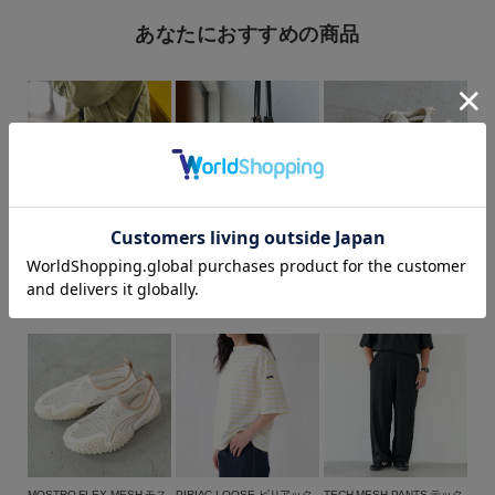
あなたにおすすめの商品
カラー
【BINGOYA別注】
【BINGOYA別注】
【SALE 20％OFF】XA PRO
DRAWSTRING BAG ドロー
DRAWSTRING BAG -
3D AMPHIB/SALOMON（サ
ストリング 巾着バッ
BROWN- ドローストリング
ロモン）【返品交換不可】
グ/BAICYCLON by
6,380円（税込）
巾着バッグ ブラウン/BCL-
6,380円（税込）
14,960円（税込）
Bagjack(バイシクロン バイ
95BGY-BR/BAICYCLON by
バッグジャック)【メール便1
Bagjack(バイシクロン バイ
価格
点可能】
バッグジャック)【メール便1
点まで可能】
～
商品タイプ
通常商品
予約商品
MOSTRO FLEX MESH モス
PIRIAC LOOSE ピリアック
TECH MESH PANTS テック