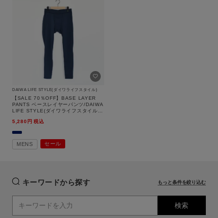
価格
～
商品タイプ
通常商品
予約商品
セール
WEB限定
価格
DAIWA LIFE STYLE(ダイワライフスタイル)
【SALE 70％OFF】BASE LAYER
在庫
PANTS ベースレイヤーパンツ/DAIWA
LIFE STYLE(ダイワライフスタイル)
在庫あり
在庫なし含む
【返品交換不可】
5,280
税込
キーワード
セール
MENS
指定した条件をクリア
性別
この条件で絞り込む
MENS
LADIES
KIDS
キーワードから探す
もっと条件を絞り込む
検索
カテゴリ