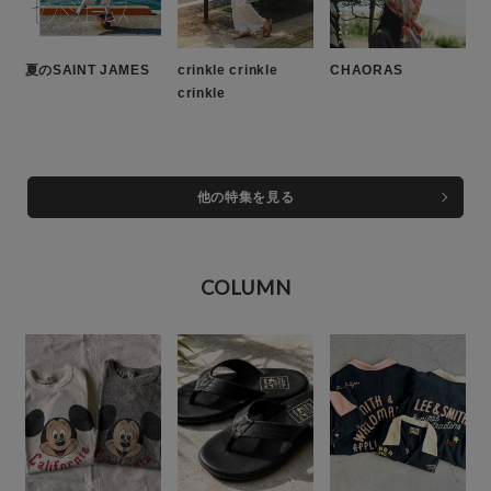
夏のSAINT JAMES
crinkle crinkle
CHAORAS
crinkle
他の特集を見る
COLUMN