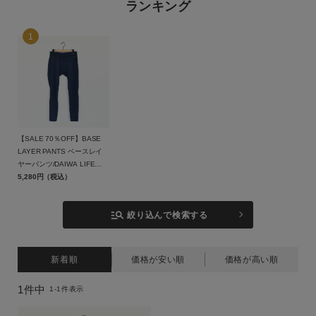
ランキング
スカート
シューズ
グッズ
サイズ
【SALE 70％OFF】BASE
LAYER PANTS ベースレイ
ヤーパンツ/DAIWA LIFE
ブランド
STYLE(ダイワライフスタイ
5,280円（税込）
ル)【返品交換不可】
manage_search
絞り込んで検索する
カラー
新着順
価格が安い順
価格が高い順
1
件中
1
-
1
件表示