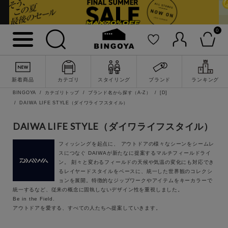
キーワード
0
性別
MENS
LADIES
KIDS
新着商品
カテゴリ
スタイリング
ブランド
ランキング
BINGOYA
カテゴリトップ
ブランド名から探す（A-Z）
[D]
DAIWA LIFE STYLE（ダイワライフスタイル）
カテゴリ
DAIWA LIFE STYLE（ダイワライフスタイル）
トップス
詳細検索
フィッシングを起点に、 アウトドアの様々なシーンをシームレ
ワンピース
スにつなぐ DAIWAが新たなに提案するマルチフィールドライ
ン。 刻々と変わるフィールドの天候や気温の変化にも対応でき
るレイヤードスタイルをベースに、統一した世界観のコレクシ
アウター
ョンを展開。特徴的なジップワークやアイテムをキーカラーで
統一するなど、従来の概念に固執しないデザイン性を重視しました。
Be in the Field.
パンツ
アウトドアを愛する、すべての人たちへ提案していきます。