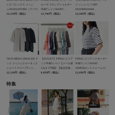
トロ フレックス メッシ
ルーズ ドロップショルダー
メッシュパンツ/BP-
セール価格
WEB限定
ュ/403214/PUMA（プーマ）
半袖Tシャツ/SAINT
43026W/DAIWA
12,100円（税込）
JAMES(セントジェームス)
13,750円（税込）
PIER39（ダイワ ピア39）
14,300円（税込）
在庫
在庫あり
在庫なし含む
TECH MESH CREW S/S テ
【OUTLET】PIRIAC ピリア
PIRIAC ピリアックボーダー
ック メッシュクルーネック
ック半袖Tシャツ【メール便
半袖Tシャツ/SAINT
ショートスリーブTシャ
1点まで可能】【返品交換不
JAMES(セントジェームス)
ツ/BE-40026W/DAIWA
12,100円（税込）
可】/SAINT JAMES（セント
8,855円（税込）
12,650円（税込）
PIER39（ダイワ ピア39）
ジェームス）
特集