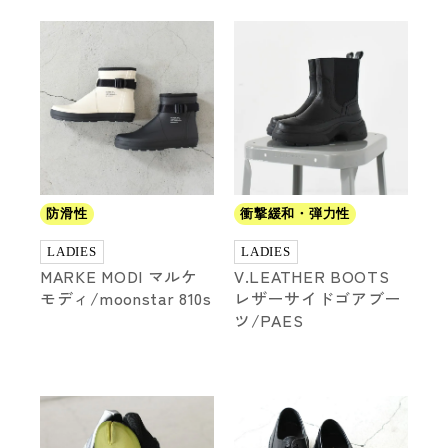
キーワード
防滑性
衝撃緩和・弾力性
LADIES
LADIES
性別
MARKE MODI マルケ
V.LEATHER BOOTS
MENS
LADIES
KIDS
モディ/moonstar 810s
レザーサイドゴアブー
ツ/PAES
カテゴリ
サイズ