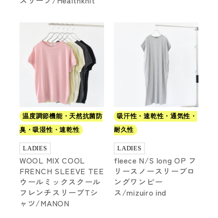
スリーブ/Healthknit
温度調節機能・天然抗菌防
吸汗性・速乾性・通気性・
臭・吸湿性・速乾性
耐久性
LADIES
LADIES
WOOL MIX COOL
fleece N/S long OP フ
FRENCH SLEEVE TEE
リースノースリーブロ
ウールミックスクール
ングワンピー
フレンチスリーブTシ
ス/mizuiro ind
ャツ/MANON