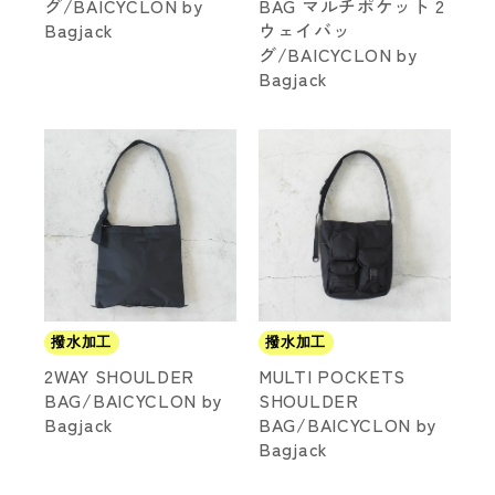
グ/BAICYCLON by
BAG マルチポケット 2
Bagjack
ウェイバッ
グ/BAICYCLON by
Bagjack
撥水加工
撥水加工
2WAY SHOULDER
MULTI POCKETS
BAG/BAICYCLON by
SHOULDER
Bagjack
BAG/BAICYCLON by
Bagjack