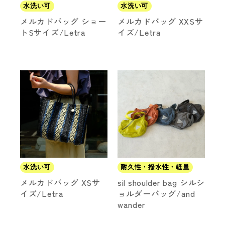
水洗い可
水洗い可
メルカドバッグ ショー
メルカドバッグ XXSサ
トSサイズ/Letra
イズ/Letra
価格
～
商品タイプ
通常商品
予約商品
セール価格
WEB限定
水洗い可
耐久性・撥水性・軽量
在庫
メルカドバッグ XSサ
sil shoulder bag シルシ
在庫あり
在庫なし含む
イズ/Letra
ョルダーバッグ/and
wander