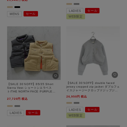
セール
LADIES
セール
MENS
WEB限定
【SALE 30％OFF】double faced
【SALE 30％OFF】65/35 Short
jersey cropped zip jacket ダブルフェ
Sierra Vest ショートシエラベス
イスジャージークロップドジップジャ
ト/THE NORTH FACE PURPLE
ケット/unfil（アンフィル）【返品交換
LABEL（ザ・ノース・フェイスパープ
26,950
税込
不可】
27,720
税込
ルレーベル）【返品交換不可】
セール
LADIES
セール
LADIES
WEB限定