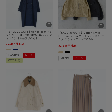
【SALE 20％OFF】trench coat トレ
【SALE 30％OFF】Cotton Nylon
ンチコート/3-779938/MidiUmi（ミデ
Octa swing top コットンナイロン オ
ィウミ）【返品交換不可】
クタ スウィングトップ/574-
5281055/and wander（アンドワンダ
33,264
税込
32,340
税込
ー）【返品交換不可】
セール
LADIES
セール
MENS
WEB限定