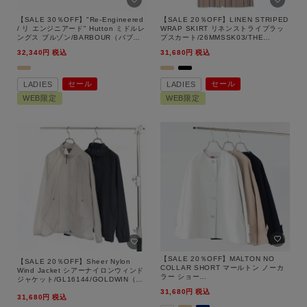
【SALE 30％OFF】"Re-Engineered
【SALE 20％OFF】LINEN STRIPED
/ リ エンジニアード" Hutton ミドルレ
WRAP SKIRT リネンストライプラッ
ングス ブルゾン/BARBOUR（バブア
プスカート/26MMSSK03/THE
ー）【返品交換不可】
SHINZONE（シンゾーン）【返品交換
32,340
税込
31,680
税込
不可】
キーワード
セール
セール
LADIES
LADIES
WEB限定
WEB限定
性別
MENS
LADIES
KIDS
カテゴリ
サイズ
【SALE 20％OFF】MALTON NO
【SALE 20％OFF】Sheer Nylon
COLLAR SHORT マールトン ノーカ
Wind Jacket シアーナイロンウィンド
ラー ショー
ジャケット/GL16144/GOLDWIN（ゴ
ト/L261KGFCO0466RO/Traditional
ールドウィン）【返品交換不可】
31,680
税込
Weatherwear（トラディショナルウェ
31,680
税込
ザーウェア）【返品交換不可】