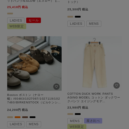
ットパンツ/ESLOW（エスロー）【返
トック）
品交換不可】
25,410
税込
25,300
税込
セール
LADIES
LADIES
MENS
WEB限定
COTTON DUCK WORK PANTS
Boston ボストン（ナロー
AGING MODEL コットン ダックワー
幅）/60463/1027067/1027119/102
クパンツ エイジングモデ
7460/BIRKENSTOCK（ビルケンシュ
ル/TN42600H/TUF-NUT（タフナッ
トック）
23,980
税込
ツ）
24,200
税込
履き比べ
MENS
LADIES
MENS
WEB限定