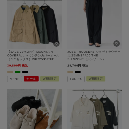
【SALE 20％OFF】MOUNTAIN
JOSE TROUSERS ジョゼトラウザー
COVERALL マウンテンカバーオール
ズ/25MMSPA05/THE
（ユニセックス）/NP72535/THE
SHINZONE（シンゾーン）
NORTH FACE（ザ・ノース・フェイ
30,800
税込
29,700
税込
ス）【返品交換不可】
セール
WEB限定
WEB限定
MENS
LADIES