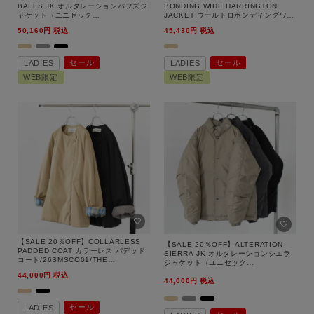
BAFFS JK オルタレーションバフズジ
BONDING WIDE HARRINGTON
ャケット（ユニセック
JACKET ウールトロボンディングワイ
ス）/ND92564/THE NORTH
ドハリントンジャケット/ESLOW（エ
50,160
税込
45,430
税込
FACE（ザ・ノース・フェイス）【返
スロー）【返品交換不可】
品交換不可】
セール
セール
LADIES
LADIES
WEB限定
WEB限定
【SALE 20％OFF】COLLARLESS
【SALE 20％OFF】ALTERATION
PADDED COAT カラーレス パデッド
SIERRA JK オルタレーションシエラ
コート/26SMSCO01/THE
ジャケット（ユニセック
SHINZONE（シンゾーン）【返品交換
ス）/ND92565/THE NORTH
44,000
税込
不可】
44,000
税込
FACE（ザ・ノース・フェイス）【返
品交換不可】
セール
LADIES