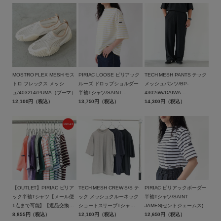
バッグジャック)【メール便1
Bagjack(バイシクロン バイ
点可能】
バッグジャック)【メール便1
点まで可能】
MOSTRO FLEX MESH モス
PIRIAC LOOSE ピリアック
TECH MESH PANTS テック
トロ フレックス メッシ
ルーズ ドロップショルダー
メッシュパンツ/BP-
ュ/403214/PUMA（プーマ）
半袖Tシャツ/SAINT
43026W/DAIWA
12,100円（税込）
JAMES(セントジェームス)
13,750円（税込）
PIER39（ダイワ ピア39）
14,300円（税込）
【OUTLET】PIRIAC ピリア
TECH MESH CREW S/S テ
PIRIAC ピリアックボーダー
ック半袖Tシャツ【メール便
ック メッシュクルーネック
半袖Tシャツ/SAINT
1点まで可能】【返品交換不
ショートスリーブTシャ
JAMES(セントジェームス)
可】/SAINT JAMES（セント
8,855円（税込）
ツ/BE-40026W/DAIWA
12,100円（税込）
12,650円（税込）