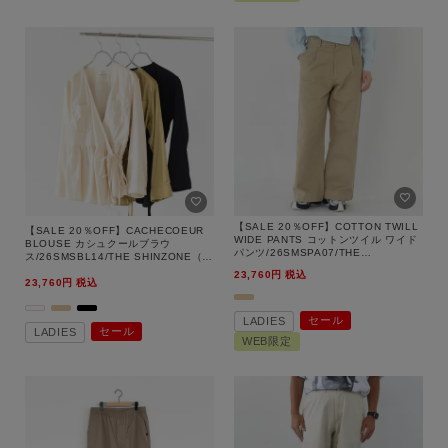
【SALE 20％OFF】COTTON TWILL
【SALE 20％OFF】CACHECOEUR
WIDE PANTS コットンツイル ワイド
BLOUSE カシュクールブラウ
パンツ/26SMSPA07/THE
ス/26SMSBL14/THE SHINZONE（シ
SHINZONE（シンゾーン）【返品交換
ンゾーン）【返品交換不可】
23,760
税込
不可】
23,760
税込
セール
LADIES
セール
LADIES
WEB限定