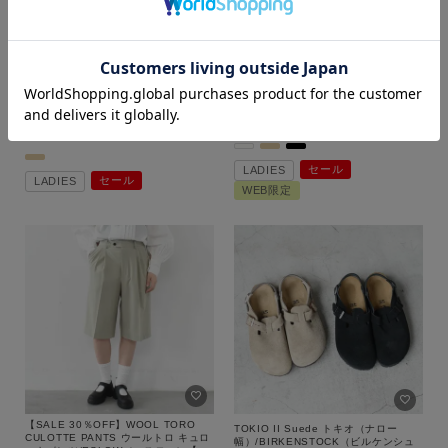
カラー
【SALE 20％OFF】FRENCH LINEN
【SALE 20％OFF】NUPTSE VEST
SPINDLE JKT フレンチリネンスピン
WOMENS ヌプシベスト（レディー
ドルジャケット/MNN-JK-
ス）/NDW92557/THE NORTH
094/MANON（マノン）【返品交換不
FACE（ザ・ノース・フェイス）【返
25,520
税込
可】
25,960
税込
品交換不可】
価格
セール
LADIES
セール
LADIES
WEB限定
～
商品タイプ
通常商品
予約商品
セール価格
WEB限定
在庫
在庫あり
在庫なし含む
【SALE 30％OFF】WOOL TORO
TOKIO II Suede トキオ（ナロー
CULOTTE PANTS ウールトロ キュロ
幅）/BIRKENSTOCK（ビルケンシュ