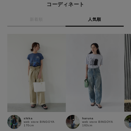
コーディネート
新着順
人気順
shika
haruna
web store BINGOYA
web store BINGOYA
この条件で絞り込む
170cm
163cm