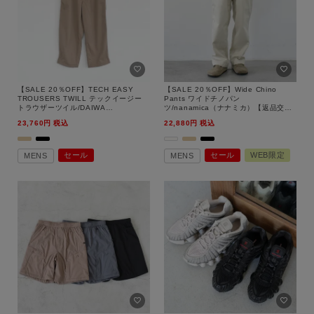
【SALE 20％OFF】TECH EASY
【SALE 20％OFF】Wide Chino
TROUSERS TWILL テックイージー
Pants ワイドチノパン
トラウザーツイル/DAIWA
ツ/nanamica（ナナミカ）【返品交換
PIER39（ダイワ ピア39）【返品交換
不可】
23,760
税込
22,880
税込
不可】
セール
セール
WEB限定
MENS
MENS