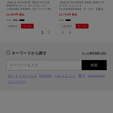
【SALE 20％OFF】TECH CYCLE
【SALE 20％OFF】NIKE SHOX TL
SHORTS テック サイクルショー
ナイキ ショックス
ツ/DAIWA PIER39（ダイワ ピア39）
TL/AR3566/NIKE（ナイキ）【返品交
【返品交換不可】
換不可】
22,880
税込
22,704
税込
セール
セール
MENS
LADIES
1
2
…
6
キーワードから探す
もっと条件を絞り込む
検索
セントジェームス
DAIWA
ヘルスニット
靴下
nanamica
シンゾーン