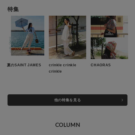
ジェームス）
PIER39（ダイワ ピア39）
特集
夏のSAINT JAMES
crinkle crinkle
CHAORAS
crinkle
他の特集を見る
COLUMN