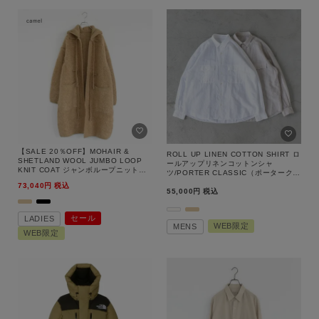
スカート
シューズ
グッズ
詳細検索
サイズ
【SALE 20％OFF】MOHAIR &
ROLL UP LINEN COTTON SHIRT ロ
SHETLAND WOOL JUMBO LOOP
ールアップリネンコットンシャ
ブランド
KNIT COAT ジャンボループニットコ
ツ/PORTER CLASSIC（ポータークラ
ート/WVFL-UW131/unfil（アンフィ
シック）
73,040
税込
ル）【返品交換不可】
55,000
税込
セール
LADIES
カラー
WEB限定
MENS
WEB限定