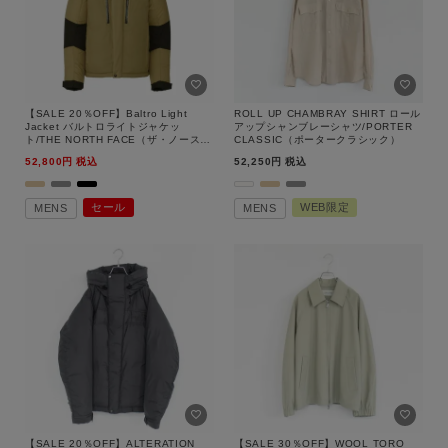
価格
～
商品タイプ
通常商品
予約商品
【SALE 20％OFF】Baltro Light
ROLL UP CHAMBRAY SHIRT ロール
Jacket バルトロライトジャケッ
アップシャンブレーシャツ/PORTER
ト/THE NORTH FACE（ザ・ノース・
CLASSIC（ポータークラシック）
セール
フェイス）【返品交換不可】
WEB限定
価格
52,800
税込
52,250
税込
在庫
セール
WEB限定
MENS
MENS
在庫あり
在庫なし含む
指定した条件をクリア
この条件で絞り込む
【SALE 20％OFF】ALTERATION
【SALE 30％OFF】WOOL TORO