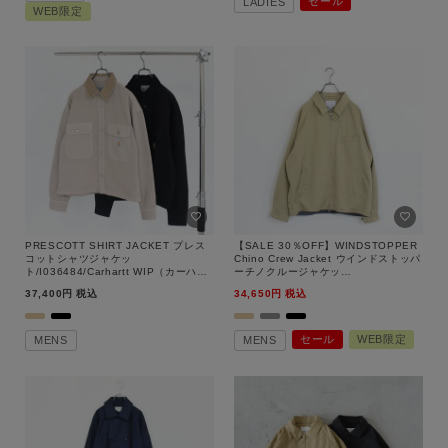
セール
LADIES
WEB限定
PRESCOTT SHIRT JACKET プレス
【SALE 30％OFF】WINDSTOPPER
コットシャツジャケッ
Chino Crew Jacket ウインドストッパ
ト/I036484/Carhartt WIP（カーハー
ーチノクルージャケッ
ト）
ト/nanamica（ナナミカ）【返品交換
37,400
税込
34,650
税込
不可】
セール
WEB限定
MENS
MENS