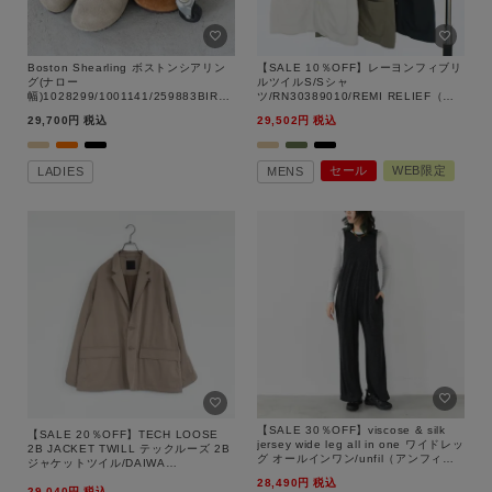
Boston Shearling ボストンシアリン
【SALE 10％OFF】レーヨンフィブリ
グ(ナロー
ルツイルS/Sシャ
幅)1028299/1001141/259883BIRK
ツ/RN30389010/REMI RELIEF（レ
ENSTOCK（ビルケンシュトック）
ミ レリーフ）【返品交換不可】
29,700
税込
29,502
税込
セール
WEB限定
LADIES
MENS
【SALE 30％OFF】viscose & silk
【SALE 20％OFF】TECH LOOSE
jersey wide leg all in one ワイドレッ
2B JACKET TWILL テックルーズ 2B
グ オールインワン/unfil（アンフィ
ジャケットツイル/DAIWA
ル）【返品交換不可】
PIER39（ダイワ ピア39）【返品交換
28,490
税込
29,040
税込
不可】