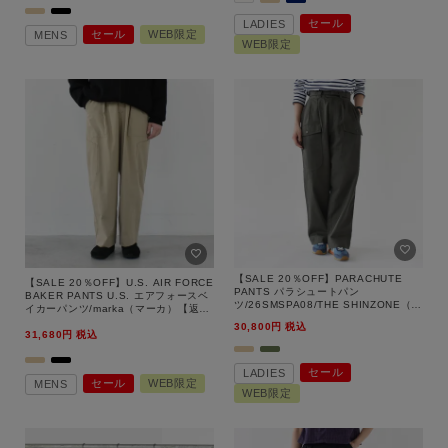
ブランド
セール
LADIES
セール
WEB限定
MENS
WEB限定
【SALE 20％OFF】PARACHUTE
【SALE 20％OFF】U.S. AIR FORCE
PANTS パラシュートパン
BAKER PANTS U.S. エアフォースベ
ツ/26SMSPA08/THE SHINZONE（シ
イカーパンツ/marka（マーカ）【返品
ンゾーン）【返品交換不可】
交換不可】
30,800
税込
31,680
税込
セール
LADIES
セール
WEB限定
MENS
WEB限定