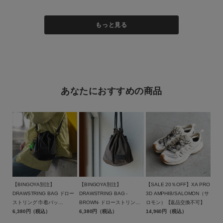
もっと見る
あなたにおすすめの商品
【BINGOYA別注】
【BINGOYA別注】
【SALE 20％OFF】XA PRO
DRAWSTRING BAG ドロー
DRAWSTRING BAG -
3D AMPHIB/SALOMON（サ
ストリング 巾着バッ
BROWN- ドローストリング
ロモン）【返品交換不可】
グ/BAICYCLON by
6,380円（税込）
巾着バッグ ブラウン/BCL-
6,380円（税込）
14,960円（税込）
Bagjack(バイシクロン バイ
95BGY-BR/BAICYCLON by