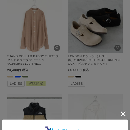
STAND COLLAR DADDY SHIRT ス
LONDON ロンドン（ナロー
タンドカラーダディーシャ
幅）/1028078/1010504/BIRKENST
ツ/26MMSBL02/THE
OCK（ビルケンシュトック）
SHINZONE（シンゾーン）
26,400
税込
26,400
税込
WEB限定
LADIES
LADIES