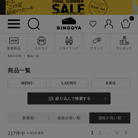
キーワード
0
性別
MENS
LADIES
KIDS
新着商品
カテゴリ
スタイリング
ブランド
ランキング
BINGOYA
商品一覧
カテゴリ
商品一覧
トップス
MENS
LADIES
KIDS
ワンピース
manage_search
絞り込んで検索する
アウター
新着順
価格が安い順
価格が高い順
パンツ
1
2
…
6
217
件中
1
-
40
件表示