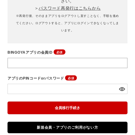
さい。
価格
パスワード再発行はこちらから
～
※再発行後、そのままアプリをログアウトし直すことなく、手順を進め
てください。ログアウトすると、アプリにログインできなくなってしま
商品タイプ
います。
通常商品
予約商品
セール価格
WEB限定
BINGOYAアプリの会員ID
在庫
在庫あり
在庫なし含む
アプリのPINコードorパスワード
会員移行手続き
新規会員・アプリのご利用がない方
この条件で絞り込む