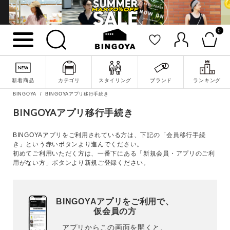
0
詳細検索
新着商品
カテゴリ
スタイリング
ブランド
ランキング
BINGOYA
BINGOYAアプリ移行手続き
BINGOYAアプリ移行手続き
キーワード
BINGOYAアプリをご利用されている方は、下記の「会員移行手続
き」という赤いボタンより進んでください。
初めてご利用いただく方は、一番下にある「新規会員・アプリのご利
用がない方」ボタンより新規ご登録ください。
性別
MENS
LADIES
KIDS
BINGOYAアプリをご利用で、
仮会員の方
カテゴリ
アプリからこの画面を開くと、