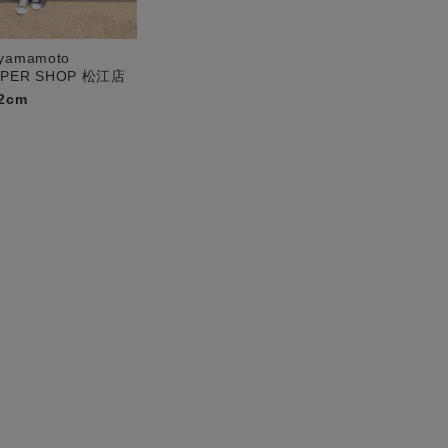
yamamoto
UPER SHOP 松江店
2cm