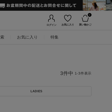
0
お気に入り
買い物かご
ログイン
検索
お気に入り
特集
3
件中
1
-
3
件表示
BINGOYAについて
LADIES
店舗一覧