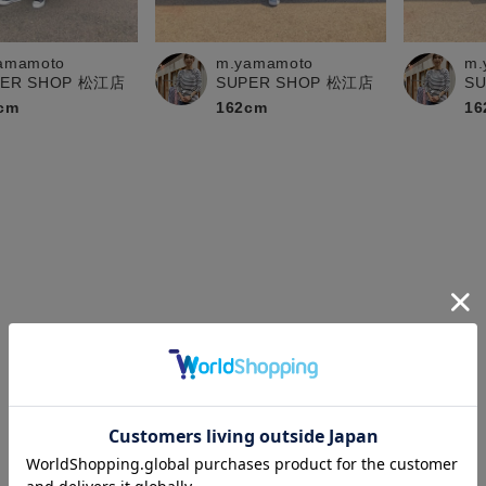
amamoto
m.yamamoto
m.
PER SHOP 松江店
SUPER SHOP 松江店
S
cm
162cm
16