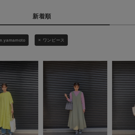
カテゴリから探す
商品タイプ
スタイリングから探す
新着順
通常商品
ブランドから探す
WEB限定アイテムを探す
セール価格
m.yamamoto
ワンピース
履き比べ可能商品から探す
在庫
お知らせ・ご利用ガイド
在庫あり
お知らせ
ご利用ガイド
ギフトラッピング
この条件で絞り込む
お問い合わせ