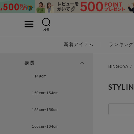
検索
詳細検索
新着アイテム
ランキング
キーワード
身長
BINGOYA
~149cm
STYLI
性別
150cm~154cm
MENS
LADI
155cm~159cm
カテゴリ
160cm~164cm