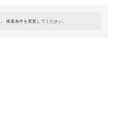
採用情報
ギフトカード
予約商品
。 検索条件を変更してください。
WEB限定
在庫なし含む
BINGOYA
無料公式アプリダウンロード