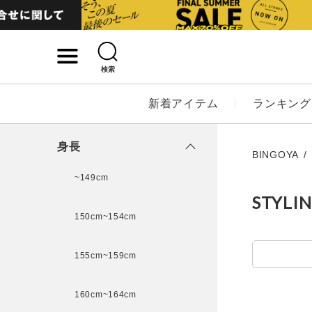
検索
詳細検索
新着アイテム
ランキング
キーワード
身長
BINGOYA
~149cm
STYLI
性別
150cm~154cm
MENS
LADI
155cm~159cm
カテゴリ
160cm~164cm