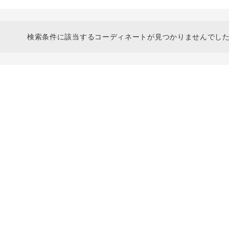
スタイリングから探す
商品タイプ
ブランドから探す
通常商品
検索条件に該当するコーディネートが見つかりませんでした
WEB限定アイテムを探す
履き比べ可能商品から探す
セール価格
お知らせ・ご利用ガイド
在庫
お知らせ
在庫あり
ご利用ガイド
ギフトラッピング
お問い合わせ
この条件で絞り込む