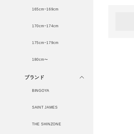
165cm~169cm
サイズ
170cm~174cm
ゲスト
様
175cm~179cm
ブランド
180cm〜
ログイン / マイページ
ブランド
お気に入りアイテム
BINGOYA
注文履歴
SAINT JAMES
新規会員登録
THE SHINZONE