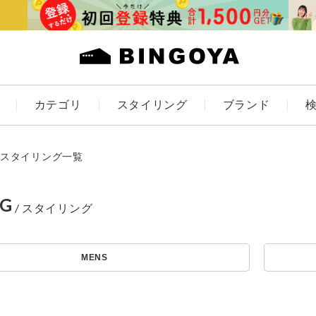
カテゴリ
スタイリング
ブランド
カラー
スタイリング一覧
NG
アイテムを探す
ES
KIDS
MENS
価格
条件絞り込み検索
カテゴリから探す
～