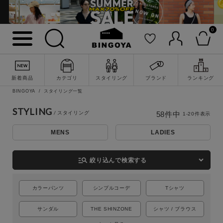
0
新着商品
カテゴリ
スタイリング
ブランド
ランキング
BINGOYA
スタイリング一覧
STYLING
58
件中
1
-
20
件表示
MENS
LADIES
詳細検索
manage_search
絞り込んで検索する
カラーパンツ
シンプルコーデ
Tシャツ
サンダル
THE SHINZONE
シャツ / ブラウス