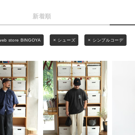
商品タイプ
条件絞り込み検索
新着順
通常商品
カテゴリから探す
スタイリングから探す
セール価格
web store BINGOYA
シューズ
シンプルコーデ
ブランドから探す
WEB限定アイテムを探す
在庫
履き比べ可能商品から探す
在庫あり
お知らせ・ご利用ガイド
お知らせ
この条件で絞り込む
ご利用ガイド
ギフトラッピング