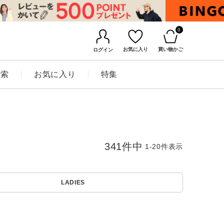
0
お気に入り
買い物かご
ログイン
検索
お気に入り
特集
341
件中
1
-
20
件表示
LADIES
BINGOYAについて