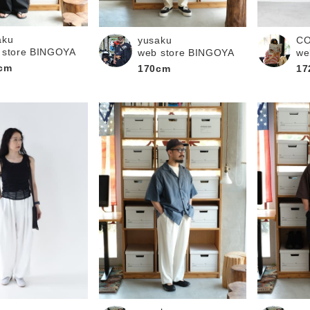
お問い合わせ
aku
yusaku
C
 store BINGOYA
web store BINGOYA
we
cm
170cm
17