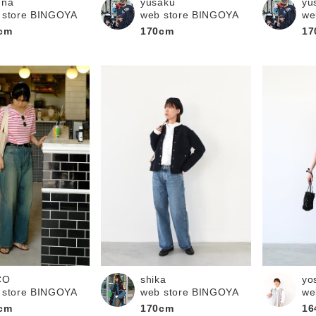
una
yusaku
yu
 store BINGOYA
web store BINGOYA
we
cm
170cm
17
yo
CO
shika
we
 store BINGOYA
web store BINGOYA
16
cm
170cm