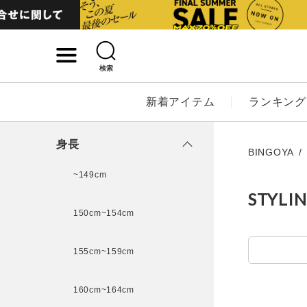
検索
詳細検索
新着アイテム
ランキング
キーワード
身長
BINGOYA
~149cm
STYLI
性別
150cm~154cm
MENS
LADI
155cm~159cm
カテゴリ
160cm~164cm