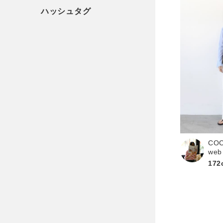
CO
web
172