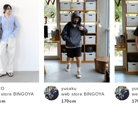
CO
yusaku
yu
 store BINGOYA
web store BINGOYA
we
cm
170cm
17