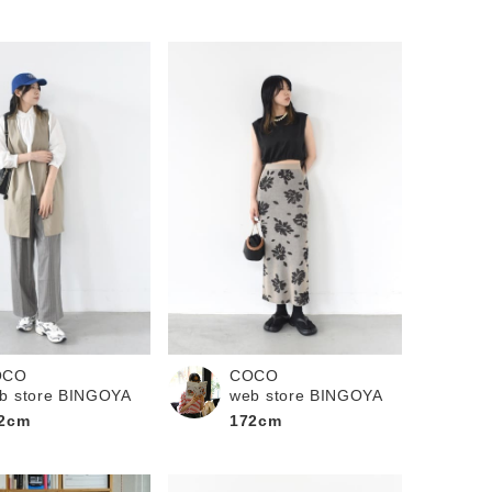
OCO
COCO
b store BINGOYA
web store BINGOYA
2cm
172cm