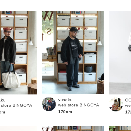
yusaku
aku
C
web store BINGOYA
 store BINGOYA
we
170cm
cm
17