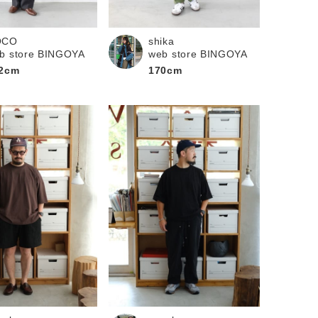
OCO
shika
b store BINGOYA
web store BINGOYA
2cm
170cm