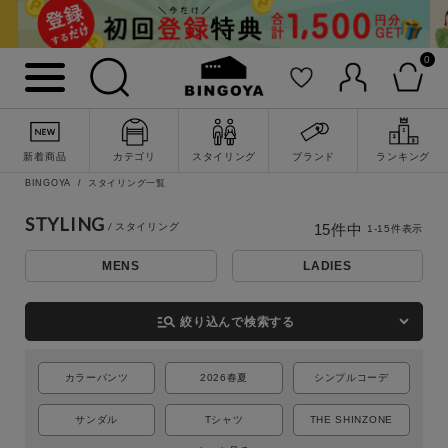
0
新着商品
カテゴリ
スタイリング
ブランド
ランキング
BINGOYA
スタイリング一覧
STYLING
15
件中
1
-
15
件表示
MENS
LADIES
詳細検索
manage_search
絞り込んで検索する
カラーパンツ
2026春夏
シンプルコーデ
サンダル
Tシャツ
THE SHINZONE