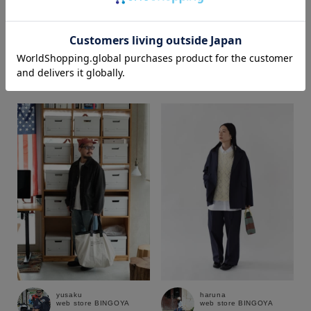
yusaku
shika
web store BINGOYA
web store BINGOYA
170cm
170cm
価格
～
商品タイプ
通常商品
予約商品
セール価格
WEB限定
在庫
在庫あり
在庫なし含む
yusaku
haruna
web store BINGOYA
web store BINGOYA