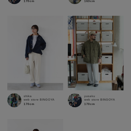
170cm
163cm
shika
yusaku
web store BINGOYA
web store BINGOYA
170cm
170cm