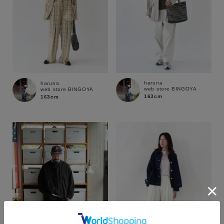
haruna
haruna
web store BINGOYA
web store BINGOYA
163cm
163cm
カラー