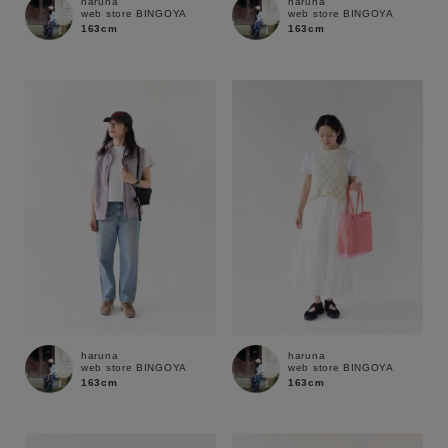
haruna
haruna
web store BINGOYA
web store BINGOYA
163cm
163cm
キーワード
性別
MENS
LADIES
KIDS
カテゴリ
haruna
haruna
web store BINGOYA
web store BINGOYA
163cm
163cm
サイズ