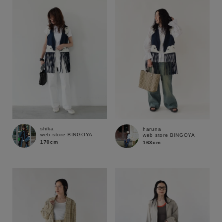
ブランド
shika
haruna
web store BINGOYA
web store BINGOYA
170cm
163cm