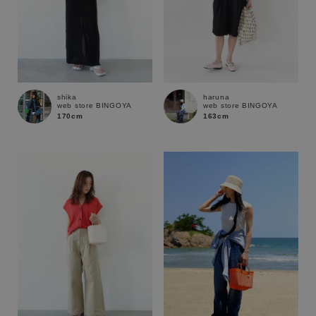
shika
haruna
web store BINGOYA
web store BINGOYA
170cm
163cm