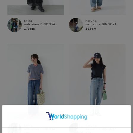
shika
haruna
web store BINGOYA
web store BINGOYA
170cm
163cm
カラー
shika
haruna
web store BINGOYA
web store BINGOYA