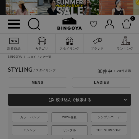
0
新着商品
カテゴリ
スタイリング
ブランド
ランキング
BINGOYA
スタイリング一覧
STYLING
80
件中
1
-
20
件表示
MENS
LADIES
詳細検索
manage_search
絞り込んで検索する
カラーパンツ
2026春夏
シンプルコーデ
Tシャツ
サンダル
THE SHINZONE