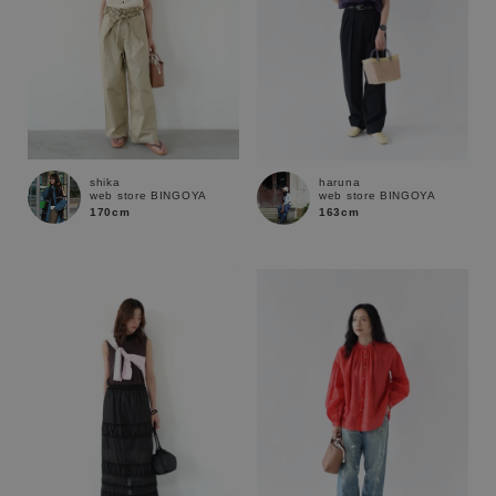
shika
haruna
web store BINGOYA
web store BINGOYA
170cm
163cm