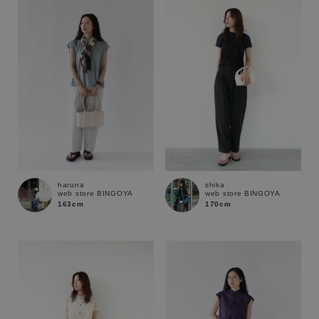
性別
MENS
LADIES
KIDS
カテゴリ
サイズ
haruna
shika
web store BINGOYA
web store BINGOYA
ブランド
163cm
170cm