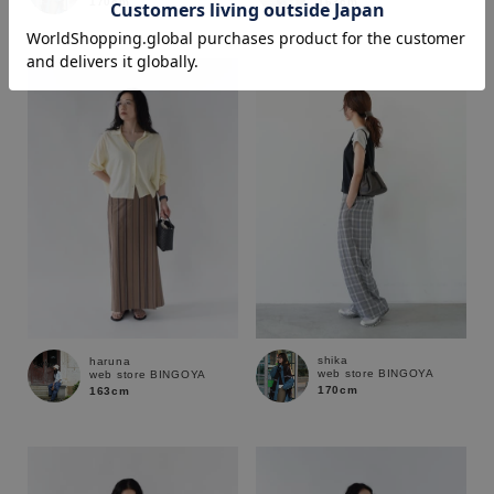
170cm
163cm
価格
～
商品タイプ
通常商品
予約商品
セール価格
WEB限定
在庫
shika
haruna
web store BINGOYA
web store BINGOYA
在庫あり
在庫なし含む
170cm
163cm