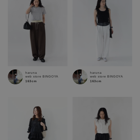
haruna
haruna
web store BINGOYA
web store BINGOYA
163cm
163cm