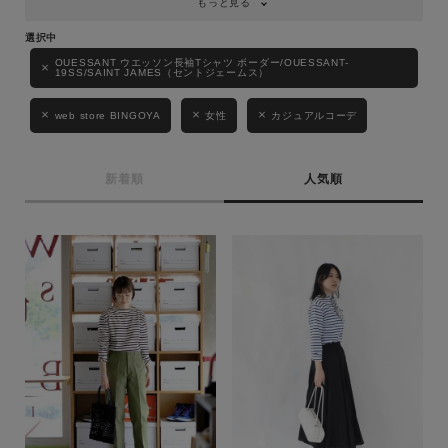
もっと見る
OUESSANT ウエッソン長袖Tシャツ ボーダー/OUESSANT-
19SS/SAINT JAMES（セントジェームス）
web store BINGOYA
女性
カジュアルコーデ
新着順
人気順
キーワード
性別
MENS
LADIES
KIDS
カテゴリ