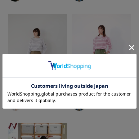
カラー
yoshie
shika
web store BINGOYA
web store BINGOYA
164cm
170cm
価格
～