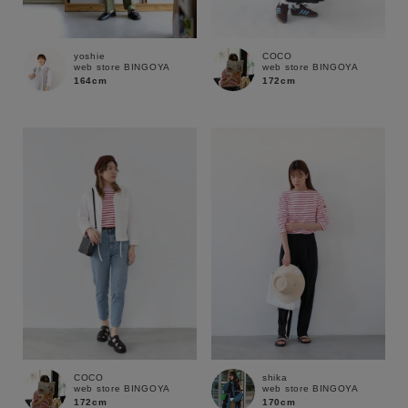
サイズ
yoshie
COCO
web store BINGOYA
web store BINGOYA
164cm
172cm
ブランド
COCO
shika
web store BINGOYA
web store BINGOYA
172cm
170cm