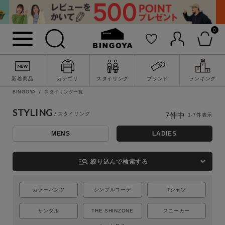
0
新着商品
カテゴリ
スタイリング
ブランド
ランキング
BINGOYA
スタイリング一覧
詳細検索
STYLING
7
件中
1
-
7
件表示
MENS
LADIES
manage_search
絞り込んで検索する
カラーパンツ
シンプルコーデ
Tシャツ
サンダル
THE SHINZONE
スニーカー