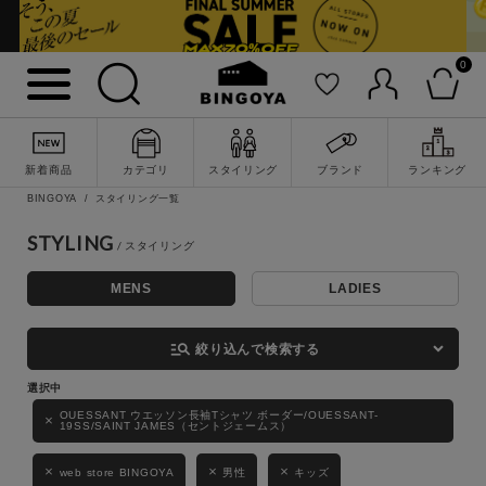
0
詳細検索
新着商品
カテゴリ
スタイリング
ブランド
ランキング
BINGOYA
スタイリング一覧
STYLING
MENS
LADIES
キーワード
manage_search
絞り込んで検索する
性別
OUESSANT ウエッソン長袖Tシャツ ボーダー/OUESSANT-
19SS/SAINT JAMES（セントジェームス）
MENS
LADIES
KIDS
web store BINGOYA
男性
キッズ